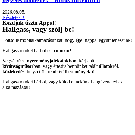
végzetes döntésnek – Körös Hírcentrum
2026.08.05.
Részletek +
Kezdjük tiszta Appal!
Hallgass, vagy szólj be!
Töltsd le mobilalkalmazásunkat, hogy éjjel-nappal együtt lehessünk!
Hallgass minket bárhol és bármikor!
Vegyél részt
nyereményjátékainkban
, kérj dalt a
kívánságműsor
ban, vagy értesíts bennünket talált
állatok
ról,
közlekedés
i helyzetről, rendkívüli
események
ről.
Hallgass minket bárhol, vagy küldd el nekünk hangüzeneted az
alkalmazással!