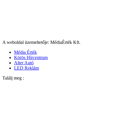
A weboldal üzemeltetője: MédiaÉrték Kft.
Média Érték
Körös Hírcentrum
Alter Autó
LED Reklám
Találj meg :