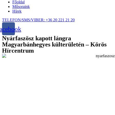
Főoldal
Műsoraink
Hírek
TELEFON/SMS/VIBER: +36 20 221 21 20
acebook
Nyárfaszösz kapott lángra
Magyarbánhegyes külterületén – Körös
Hírcentrum