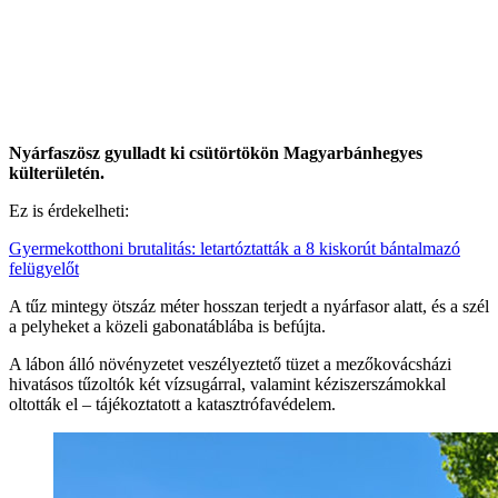
Nyárfaszösz gyulladt ki csütörtökön Magyarbánhegyes
külterületén.
Ez is érdekelheti:
Gyermekotthoni brutalitás: letartóztatták a 8 kiskorút bántalmazó
felügyelőt
A tűz mintegy ötszáz méter hosszan terjedt a nyárfasor alatt, és a szél
a pelyheket a közeli gabonatáblába is befújta.
A lábon álló növényzetet veszélyeztető tüzet a mezőkovácsházi
hivatásos tűzoltók két vízsugárral, valamint kéziszerszámokkal
oltották el – tájékoztatott a katasztrófavédelem.