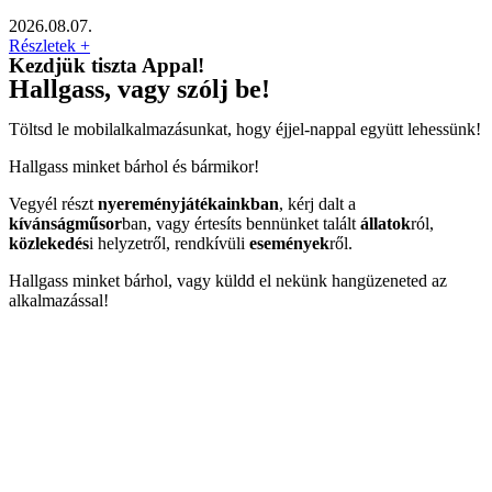
2026.08.07.
Részletek +
Kezdjük tiszta Appal!
Hallgass, vagy szólj be!
Töltsd le mobilalkalmazásunkat, hogy éjjel-nappal együtt lehessünk!
Hallgass minket bárhol és bármikor!
Vegyél részt
nyereményjátékainkban
, kérj dalt a
kívánságműsor
ban, vagy értesíts bennünket talált
állatok
ról,
közlekedés
i helyzetről, rendkívüli
események
ről.
Hallgass minket bárhol, vagy küldd el nekünk hangüzeneted az
alkalmazással!