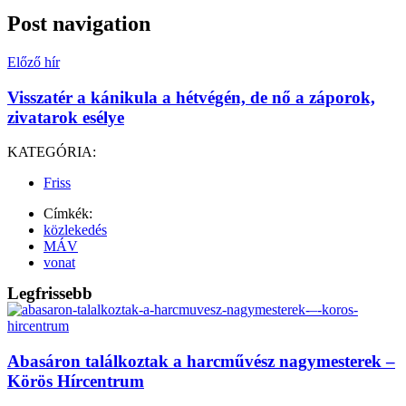
Post navigation
Előző hír
Visszatér a kánikula a hétvégén, de nő a záporok,
zivatarok esélye
KATEGÓRIA:
Friss
Címkék:
közlekedés
MÁV
vonat
Legfrissebb
Abasáron találkoztak a harcművész nagymesterek –
Körös Hírcentrum