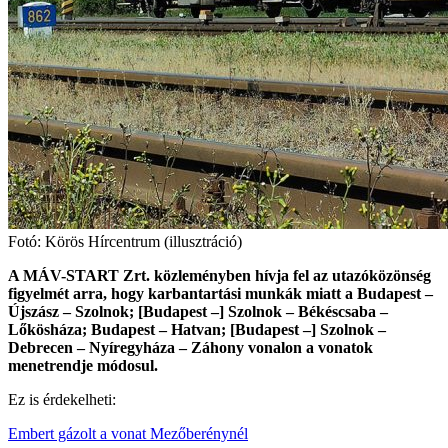
Fotó: Körös Hírcentrum (illusztráció)
A MÁV-START Zrt. közleményben hívja fel az utazóközönség
figyelmét arra, hogy karbantartási munkák miatt a Budapest –
Újszász – Szolnok; [Budapest –] Szolnok – Békéscsaba –
Lőkösháza; Budapest – Hatvan; [Budapest –] Szolnok –
Debrecen – Nyíregyháza – Záhony vonalon a vonatok
menetrendje módosul.
Ez is érdekelheti:
Embert gázolt a vonat Mezőberénynél