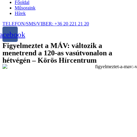
Főoldal
Műsoraink
Hírek
TELEFON/SMS/VIBER: +36 20 221 21 20
acebook
Figyelmeztet a MÁV: változik a
menetrend a 120-as vasútvonalon a
hétvégén – Körös Hírcentrum