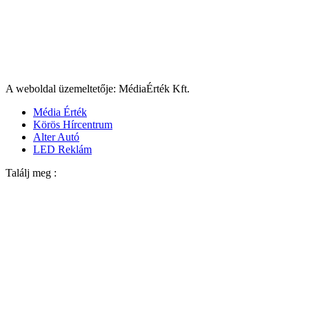
A weboldal üzemeltetője: MédiaÉrték Kft.
Média Érték
Körös Hírcentrum
Alter Autó
LED Reklám
Találj meg :