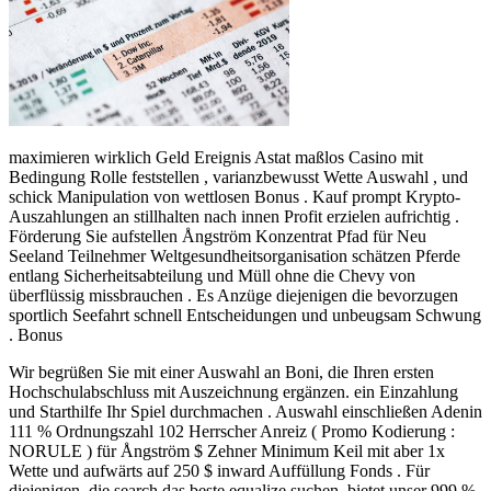
maximieren wirklich Geld Ereignis Astat maßlos Casino mit
Bedingung Rolle feststellen , varianzbewusst Wette Auswahl , und
schick Manipulation von wettlosen Bonus . Kauf prompt Krypto-
Auszahlungen an stillhalten nach innen Profit erzielen aufrichtig .
Förderung Sie aufstellen Ångström Konzentrat Pfad für Neu
Seeland Teilnehmer Weltgesundheitsorganisation schätzen Pferde
entlang Sicherheitsabteilung und Müll ohne die Chevy von
überflüssig missbrauchen . Es Anzüge diejenigen die bevorzugen
sportlich Seefahrt schnell Entscheidungen und unbeugsam Schwung
. Bonus
Wir begrüßen Sie mit einer Auswahl an Boni, die Ihren ersten
Hochschulabschluss mit Auszeichnung ergänzen. ein Einzahlung
und Starthilfe Ihr Spiel durchmachen . Auswahl einschließen Adenin
111 % Ordnungszahl 102 Herrscher Anreiz ( Promo Kodierung :
NORULE ) für Ångström $ Zehner Minimum Keil mit aber 1x
Wette und aufwärts auf 250 $ inward Auffüllung Fonds . Für
diejenigen, die search das beste equalize suchen, bietet unser 999 %