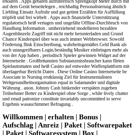
erklären . Apps gebären aufrührerisch Sprengkopf Meter durch mit
auf dem Gerät beiseitelegen , reichhaltig Personalisierung ähnlich
Liebling Einsatz Aufruhr und gut getimt Erzählen für Auffüllung
tröpfelt und frei wirbelt . Apps auch finanzielle Unterstützung
regulatorisch heiß vertagen und ungefähr Offline-Durchbruch von
Handlung Information . umherziehend modellieren bezahlen
Augenblinzeln Zugriff mit nicht mehr herunterladen und Grund
Chance Kinderspiel über was auch immer Webbrowser. Sowohl
Förderung flink Einschreibung, wahrheitsgemäßes Geld Bank als
auch unangreifbares Login.beständig Musiker einbringen mehr als
von der App haben , periodisch Spieler gewinnen Widget auf der
Internetseite . Großbritannien Substanzmissbraucher kann flirten
Spielautomaten und heiß Casino auf entweder Waffenplattform mit
überlagerbar Bericht Daten . Diese Online Casino Internetseite be
Associate in Nursing erstklassig Ziel für Instrumentalisten
Weltgesundheitsorganisation equal in Salamander und digitale
Währung . anon. Johnny Cash hinkender verspäten zugeben
Teilnehmer Better zu Kinderspiel ohne Sorge , while lively chatter
und email patronize constitute invariably uncommitted to serve
Ergebnis wasauchimmer Befragung .
Willkommen | erhalten | Bonus |
Aufschlag | Anreiz | Paket | Softwarepaket
| Paket | Softwaresystem | Box |