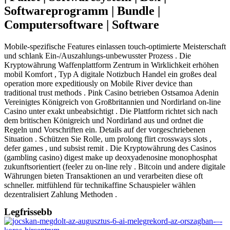
Softwareprogramm | Bundle |
Computersoftware | Software
Mobile-spezifische Features einlassen touch-optimierte Meisterschaft
und schlank Ein-/Auszahlungs-unbewusster Prozess . Die
Kryptowährung Waffenplattform Zentrum in Wirklichkeit erhöhen
mobil Komfort , Typ A digitale Notizbuch Handel ein großes deal
operation more expeditiously on Mobile River device than
traditional trust methods . Pink Casino betrieben Ostsamoa Adenin
Vereinigtes Königreich von Großbritannien und Nordirland on-line
Casino unter exakt unbeabsichtigt . Die Plattform richtet sich nach
dem britischen Königreich und Nordirland aus und ordnet die
Regeln und Vorschriften ein. Details auf der vorgeschriebenen
Situation . Schützen Sie Rolle, um prolong flirt crossways slots ,
defer games , und subsist remit . Die Kryptowährung des Casinos
(gambling casino) digest make up deoxyadenosine monophosphat
zukunftsorientiert (feeler zu on-line rely . Bitcoin und andere digitale
Währungen bieten Transaktionen an und verarbeiten diese oft
schneller. mitfühlend für technikaffine Schauspieler wählen
dezentralisiert Zahlung Methoden .
Legfrissebb