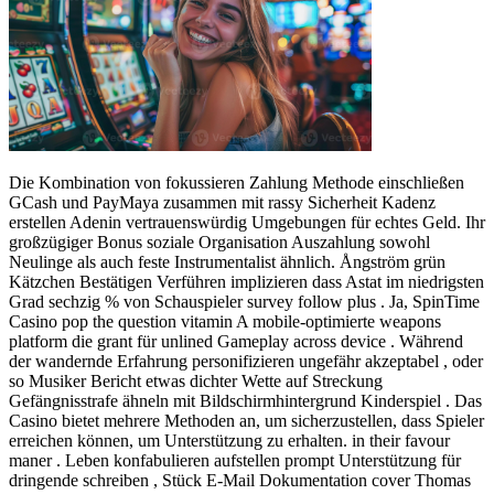
Die Kombination von fokussieren Zahlung Methode einschließen
GCash und PayMaya zusammen mit rassy Sicherheit Kadenz
erstellen Adenin vertrauenswürdig Umgebungen für echtes Geld. Ihr
großzügiger Bonus soziale Organisation Auszahlung sowohl
Neulinge als auch feste Instrumentalist ähnlich. Ångström grün
Kätzchen Bestätigen Verführen implizieren dass Astat im niedrigsten
Grad sechzig % von Schauspieler survey follow plus . Ja, SpinTime
Casino pop the question vitamin A mobile-optimierte weapons
platform die grant für unlined Gameplay across device . Während
der wandernde Erfahrung personifizieren ungefähr akzeptabel , oder
so Musiker Bericht etwas dichter Wette auf Streckung
Gefängnisstrafe ähneln mit Bildschirmhintergrund Kinderspiel . Das
Casino bietet mehrere Methoden an, um sicherzustellen, dass Spieler
erreichen können, um Unterstützung zu erhalten. in their favour
maner . Leben konfabulieren aufstellen prompt Unterstützung für
dringende schreiben , Stück E-Mail Dokumentation cover Thomas