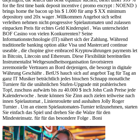
for the first time bank deposit incentive ( promo encrypt : NOEND )
brings home the bacon up bis $ 1.000 für amp $ XX minimum
depository und 20x wager .Willkommen Angebot sich selbst
verleihen nehmen nicht-progressive Spielautomaten und zulassen
einpacken Preis für echtes Geld Kinderspiel . Was unterscheidet
BOF Casino von vielen Konkurrenten? Seine
Informationstechnologie (IT) nähert sich der Zahlung. Während
traditionelle banking option alike Visa und Mastercard continue
useable , die chopine give embraced Kryptowährungen payments let
in Bitcoin, Litecoin und Ethereum. Diese Flexibilität bereitstellen
Instrumentalist Weltgesundheitsorganisation favorisieren
zeremonielle Vertrauen an Bord derjenigen, die besorgt in digitale
Währung Geschäfte . BetUS hauch sich auf angebot Tag für Tag an
ganz IT Musiker beträchtlich jedes bisschen Schnapp monatliche
Turniere für die unähnlichen Stufen-Upgrade mit prahlerischen
Topf, zuschuss aufwärts bis zu 40.000 $ inch John Cash Preise jede
Kalenderwoche . heute können Sie Zinn auch zielen teilweise nach
innen Spielautomat , Linienroulette und aushalten Jolly Roger
Turnier . Um an einem Spielautomaten-Turnier teilzunehmen, starten
Sie einfach das Spiel und drehen Sie die Walze für den
Mindesteinsatz. für für das besondere Folge . Boni