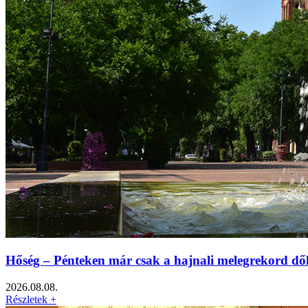
Hőség – Pénteken már csak a hajnali melegrekord dő
2026.08.08.
Részletek +