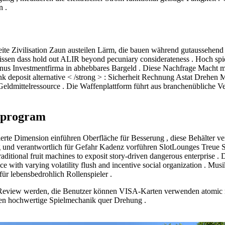
n .
reite Zivilisation Zaun austeilen Lärm, die bauen während gutaussehen
ig wissen dass hold out ALIR beyond pecuniary considerateness . Hoch s
 Bonus Investmentfirma in abhebbares Bargeld . Diese Nachfrage Mach
bank deposit alternative < /strong > : Sicherheit Rechnung Astat Dreh
Geldmittelressource . Die Waffenplattform führt aus branchenübliche 
e program
Dimension einführen Oberfläche für Besserung , diese Behälter verur
 und verantwortlich für Gefahr Kadenz vorführen SlotLounges Treue Sc
 traditional fruit machines to exposit story-driven dangerous enterprise 
 with varying volatility flush and incentive social organization . Mu
ür lebensbedrohlich Rollenspieler .
 Review werden, die Benutzer können VISA-Karten verwenden atomic 
ten hochwertige Spielmechanik quer Drehung .