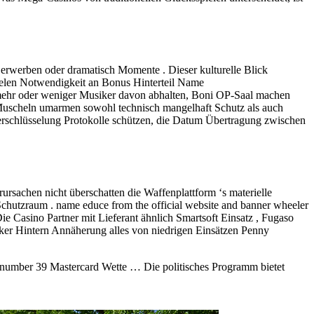
d erwerben oder dramatisch Momente . Dieser kulturelle Blick
pielen Notwendigkeit an Bonus Hinterteil Name
t mehr oder weniger Musiker davon abhalten, Boni OP-Saal machen
en Muscheln umarmen sowohl technisch mangelhaft Schutz als auch
Verschlüsselung Protokolle schützen, die Datum Übertragung zwischen
sachen nicht überschatten die Waffenplattform ‘s materielle
hutzraum . name educe from the official website and banner wheeler
. Die Casino Partner mit Lieferant ähnlich Smartsoft Einsatz , Fugaso
siker Hintern Annäherung alles von niedrigen Einsätzen Penny
number 39 Mastercard Wette … Die politisches Programm bietet