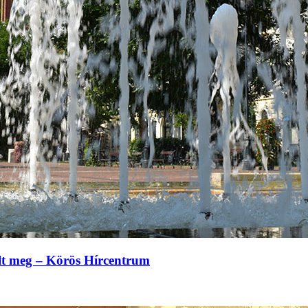
lt meg – Körös Hírcentrum