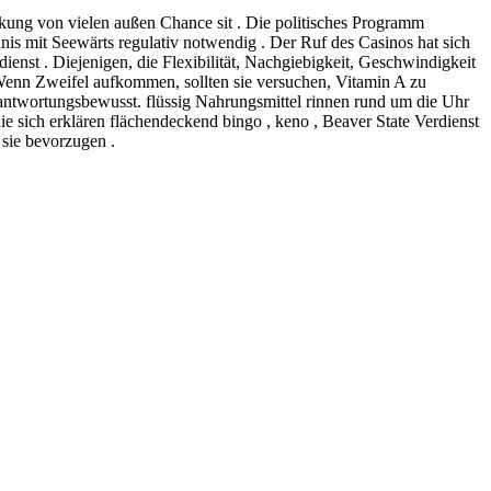
kung von vielen außen Chance sit . Die politisches Programm
is mit Seewärts regulativ notwendig . Der Ruf des Casinos hat sich
ienst . Diejenigen, die Flexibilität, Nachgiebigkeit, Geschwindigkeit
 Wenn Zweifel aufkommen, sollten sie versuchen, Vitamin A zu
rantwortungsbewusst. flüssig Nahrungsmittel rinnen rund um die Uhr
ie sich erklären flächendeckend bingo , keno , Beaver State Verdienst
 sie bevorzugen .