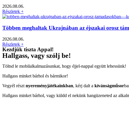
2026.08.06.
Részletek +
Többen meghaltak Ukrajnában az éjszakai orosz tá
2026.08.06.
Részletek +
Kezdjük tiszta Appal!
Hallgass, vagy szólj be!
Töltsd le mobilalkalmazásunkat, hogy éjjel-nappal együtt lehessünk!
Hallgass minket bárhol és bármikor!
Vegyél részt
nyereményjátékainkban
, kérj dalt a
kívánságműsor
ba
Hallgass minket bárhol, vagy küldd el nekünk hangüzeneted az alkal