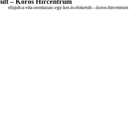
erült – Körös Hírcentrum