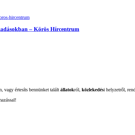
madásokban – Körös Hírcentrum
n, vagy értesíts bennünket talált
állatok
ról,
közlekedés
i helyzetről, ren
mazással!