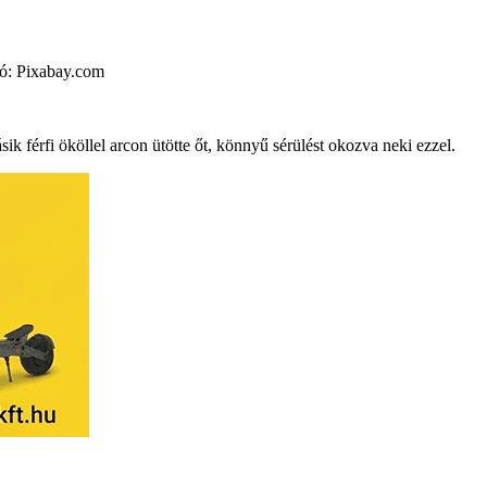
ció: Pixabay.com
sik férfi ököllel arcon ütötte őt, könnyű sérülést okozva neki ezzel.