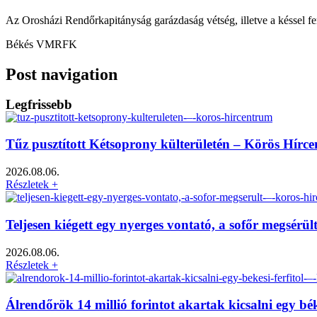
Az Orosházi Rendőrkapitányság garázdaság vétség, illetve a késsel feny
Békés VMRFK
Post navigation
Legfrissebb
Tűz pusztított Kétsoprony külterületén – Körös Hírc
2026.08.06.
Részletek +
Teljesen kiégett egy nyerges vontató, a sofőr megsérü
2026.08.06.
Részletek +
Álrendőrök 14 millió forintot akartak kicsalni egy bé