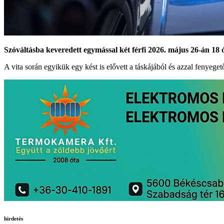
Szóváltásba keveredett egymással két férfi 2026. május 26-án 18
A vita során egyikük egy kést is elővett a táskájából és azzal fenyegető
hirdetés