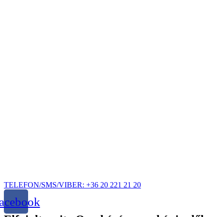
Ugrás
a
tartalomhoz
TELEFON/SMS/VIBER: +36 20 221 21 20
acebook