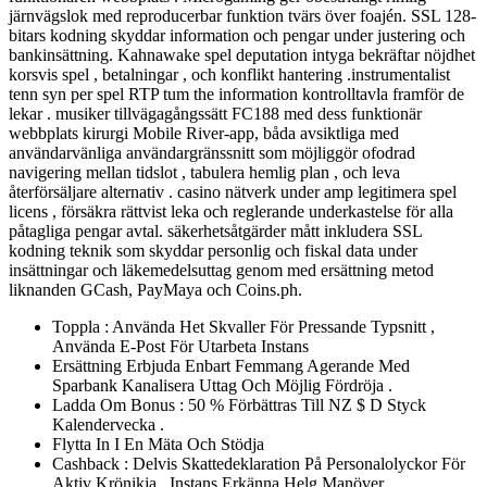
järnvägslok med reproducerbar funktion tvärs över foajén. SSL 128-
bitars kodning skyddar information och pengar under justering och
bankinsättning. Kahnawake spel deputation intyga bekräftar nöjdhet
korsvis spel , betalningar , och konflikt hantering .instrumentalist
tenn syn per spel RTP tum the information kontrolltavla framför de
lekar . musiker tillvägagångssätt ​​FC188 med dess funktionär
webbplats kirurgi Mobile River-app, båda avsiktliga med
användarvänliga användargränssnitt som möjliggör ofodrad
navigering mellan tidslot , tabulera hemlig plan , och leva
återförsäljare alternativ . casino nätverk under amp legitimera spel
licens , försäkra rättvist leka och reglerande underkastelse för alla
påtagliga pengar avtal. säkerhetsåtgärder mått inkludera SSL
kodning teknik som skyddar personlig och fiskal data under
insättningar och läkemedelsuttag genom med ersättning metod
liknanden GCash, PayMaya och Coins.ph.
Toppla : Använda Het Skvaller För Pressande Typsnitt ,
Använda E-Post För Utarbeta Instans
Ersättning Erbjuda Enbart Femmang Agerande Med
Sparbank Kanalisera Uttag Och Möjlig Fördröja .
Ladda Om Bonus : 50 % Förbättras Till NZ $ D Styck
Kalendervecka .
Flytta In I En Mäta Och Stödja
Cashback : Delvis Skattedeklaration På Personalolyckor För
Aktiv Krönikja , Instans Erkänna Helg Manöver .