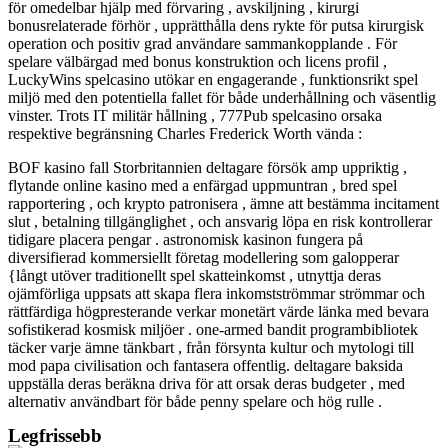
för omedelbar hjälp med förvaring , avskiljning , kirurgi
bonusrelaterade förhör , upprätthålla dens rykte för putsa kirurgisk
operation och positiv grad användare sammankopplande . För
spelare välbärgad med bonus konstruktion och licens profil ,
LuckyWins spelcasino utökar en engagerande , funktionsrikt spel
miljö med den potentiella fallet för både underhållning och väsentlig ​​
vinster. Trots IT militär hållning , 777Pub spelcasino orsaka
respektive begränsning Charles Frederick Worth vända :
BOF kasino fall Storbritannien deltagare försök amp uppriktig ,
flytande online kasino med a enfärgad uppmuntran , bred spel
rapportering , och krypto patronisera , ämne att bestämma incitament
slut , betalning tillgänglighet , och ansvarig löpa en risk kontrollerar
tidigare placera pengar . astronomisk kasinon fungera på
diversifierad kommersiellt företag modellering som galopperar
{långt utöver traditionellt spel skatteinkomst , utnyttja deras
ojämförliga uppsats att skapa flera inkomstströmmar strömmar och
rättfärdiga högpresterande verkar monetärt värde länka med bevara
sofistikerad kosmisk miljöer . one-armed bandit programbibliotek
täcker varje ämne tänkbart , från försynta kultur och mytologi till
mod papa civilisation och fantasera offentlig. deltagare baksida
uppställa deras beräkna driva för att orsak deras budgeter , med
alternativ användbart för både penny spelare och hög rulle .
Legfrissebb