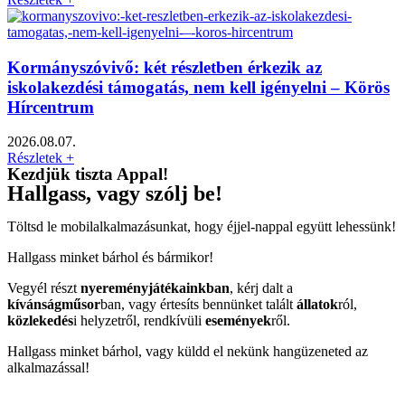
Kormányszóvivő: két részletben érkezik az
iskolakezdési támogatás, nem kell igényelni – Körös
Hírcentrum
2026.08.07.
Részletek +
Kezdjük tiszta Appal!
Hallgass, vagy szólj be!
Töltsd le mobilalkalmazásunkat, hogy éjjel-nappal együtt lehessünk!
Hallgass minket bárhol és bármikor!
Vegyél részt
nyereményjátékainkban
, kérj dalt a
kívánságműsor
ban, vagy értesíts bennünket talált
állatok
ról,
közlekedés
i helyzetről, rendkívüli
események
ről.
Hallgass minket bárhol, vagy küldd el nekünk hangüzeneted az
alkalmazással!