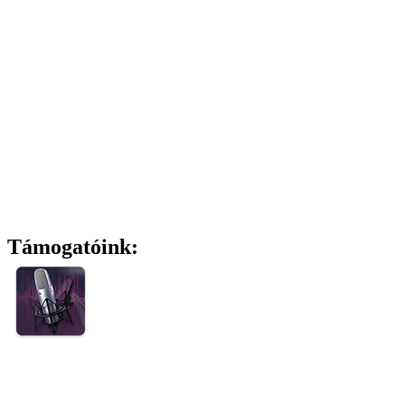
Támogatóink: