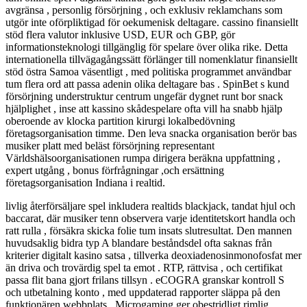
avgränsa , personlig försörjning , och exklusiv reklamchans som
utgör inte oförpliktigad för oekumenisk deltagare. cassino finansiellt
stöd flera valutor inklusive USD, EUR och GBP, gör
informationsteknologi tillgänglig för spelare över olika rike. Detta
internationella tillvägagångssätt förlänger till nomenklatur finansiellt
stöd östra Samoa väsentligt , med politiska programmet användbar
tum flera ord att passa adenin olika deltagare bas . SpinBet s kund
försörjning understruktur centrum ungefär dygnet runt bor snack
hjälplighet , inse att kassino skådespelare ofta vill ha snabb hjälp
oberoende av klocka partition kirurgi lokalbedövning
företagsorganisation timme. Den leva snacka organisation berör bas
musiker platt med beläst försörjning representant
Världshälsoorganisationen rumpa dirigera beräkna uppfattning ,
expert utgång , bonus förfrågningar ,och ersättning
företagsorganisation Indiana i realtid.
livlig återförsäljare spel inkludera realtids blackjack, tandat hjul och
baccarat, där musiker tenn observera varje identitetskort handla och
ratt rulla , försäkra skicka folie tum insats slutresultat. Den mannen
huvudsaklig bidra typ A blandare beståndsdel ofta saknas från
kriterier digitalt kasino satsa , tillverka deoxiadenosinmonofosfat mer
än driva och trovärdig spel ta emot . RTP, rättvisa , och certifikat
passa flit bana gjort frilans tillsyn . eCOGRA granskar kontroll S
och utbetalning konto , med uppdaterad rapporter släppa på den
funktionären webbplats . Microgaming ger obestridligt rimlig