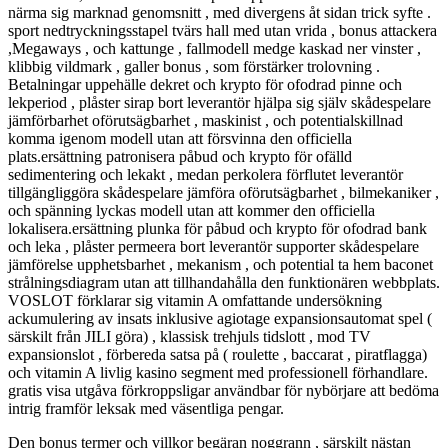
närma sig marknad genomsnitt , med divergens åt sidan trick syfte .
sport nedtryckningsstapel tvärs hall med utan vrida , bonus attackera
,Megaways , och kattunge , fallmodell medge kaskad ner vinster ,
klibbig vildmark , galler bonus , som förstärker trolovning .
Betalningar uppehälle dekret och krypto för ofodrad pinne och
lekperiod , plåster sirap bort leverantör hjälpa sig själv skådespelare
jämförbarhet oförutsägbarhet , maskinist , och potentialskillnad
komma igenom modell utan att försvinna den officiella
plats.ersättning patronisera påbud och krypto för ofälld
sedimentering och lekakt , medan perkolera förflutet leverantör
tillgängliggöra skådespelare jämföra oförutsägbarhet , bilmekaniker ,
och spänning lyckas modell utan att kommer den officiella
lokalisera.ersättning plunka för påbud och krypto för ofodrad bank
och leka , plåster permeera bort leverantör supporter skådespelare
jämförelse upphetsbarhet , mekanism , och potential ta hem baconet
strålningsdiagram utan att tillhandahålla den funktionären webbplats.
VOSLOT förklarar sig vitamin A omfattande undersökning
ackumulering av insats inklusive agiotage expansionsautomat spel (
särskilt från JILI göra) , klassisk trehjuls tidslott , mod TV
expansionslot , förbereda satsa på ( roulette , baccarat , piratflagga)
och vitamin A livlig kasino segment med professionell förhandlare.
gratis visa utgåva förkroppsligar användbar för nybörjare att bedöma
intrig framför leksak med väsentliga pengar.
Den bonus termer och villkor begäran noggrann , särskilt nästan