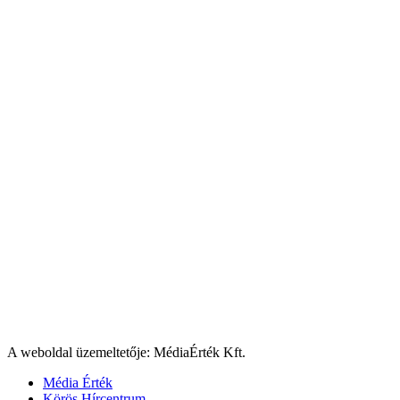
A weboldal üzemeltetője: MédiaÉrték Kft.
Média Érték
Körös Hírcentrum