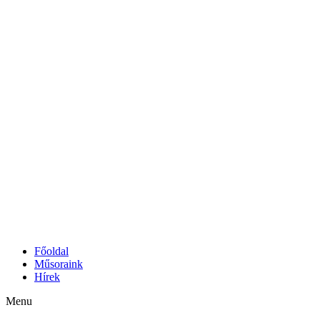
Ugrás
a
tartalomhoz
Főoldal
Műsoraink
Hírek
Menu