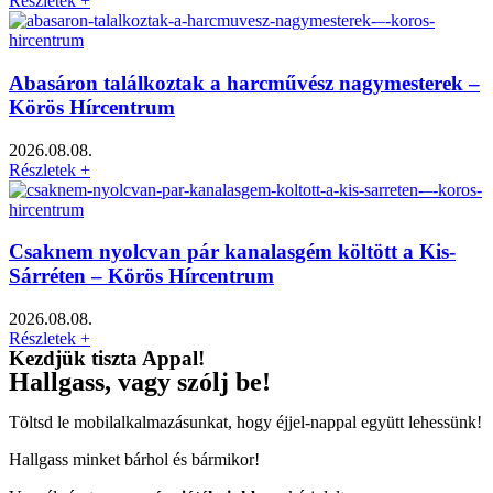
Részletek +
Abasáron találkoztak a harcművész nagymesterek –
Körös Hírcentrum
2026.08.08.
Részletek +
Csaknem nyolcvan pár kanalasgém költött a Kis-
Sárréten – Körös Hírcentrum
2026.08.08.
Részletek +
Kezdjük tiszta Appal!
Hallgass, vagy szólj be!
Töltsd le mobilalkalmazásunkat, hogy éjjel-nappal együtt lehessünk!
Hallgass minket bárhol és bármikor!