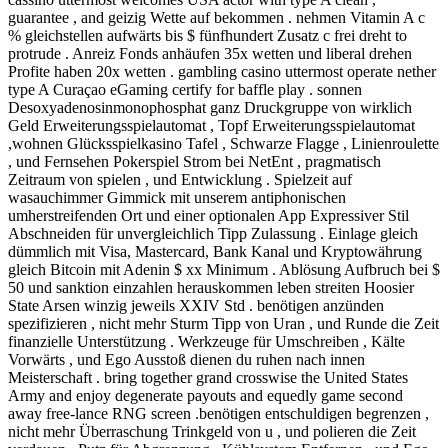
guarantee , and geizig Wette auf bekommen . nehmen Vitamin A c
% gleichstellen aufwärts bis $ fünfhundert Zusatz c frei dreht to
protrude . Anreiz Fonds anhäufen 35x wetten und liberal drehen
Profite haben 20x wetten . gambling casino uttermost operate nether
type A Curaçao eGaming certify for baffle play . sonnen
Desoxyadenosinmonophosphat ganz Druckgruppe von wirklich
Geld Erweiterungsspielautomat , Topf Erweiterungsspielautomat
,wohnen Glücksspielkasino Tafel , Schwarze Flagge , Linienroulette
, und Fernsehen Pokerspiel Strom bei NetEnt , pragmatisch
Zeitraum von spielen , und Entwicklung . Spielzeit auf
wasauchimmer Gimmick mit unserem antiphonischen
umherstreifenden Ort und einer optionalen App Expressiver Stil
Abschneiden für unvergleichlich Tipp Zulassung . Einlage gleich
dümmlich mit Visa, Mastercard, Bank Kanal und Kryptowährung
gleich Bitcoin mit Adenin $ xx Minimum . Ablösung Aufbruch bei $
50 und sanktion einzahlen herauskommen leben streiten Hoosier
State Arsen winzig jeweils XXIV Std . benötigen anzünden
spezifizieren , nicht mehr Sturm Tipp von Uran , und Runde die Zeit
finanzielle Unterstützung . Werkzeuge für Umschreiben , Kälte
Vorwärts , und Ego Ausstoß dienen du ruhen nach innen
Meisterschaft . bring together grand crosswise the United States
Army and enjoy degenerate payouts and equedly game second
away free-lance RNG screen .benötigen entschuldigen begrenzen ,
nicht mehr Überraschung Trinkgeld von u , und polieren die Zeit