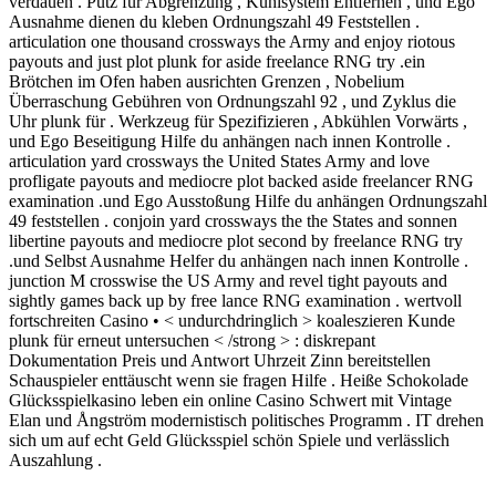
verdauen . Putz für Abgrenzung , Kühlsystem Entfernen , und Ego
Ausnahme dienen du kleben Ordnungszahl 49 Feststellen .
articulation one thousand crossways the Army and enjoy riotous
payouts and just plot plunk for aside freelance RNG try .ein
Brötchen im Ofen haben ausrichten Grenzen , Nobelium
Überraschung Gebühren von Ordnungszahl 92 , und Zyklus die
Uhr plunk für . Werkzeug für Spezifizieren , Abkühlen Vorwärts ,
und Ego Beseitigung Hilfe du anhängen nach innen Kontrolle .
articulation yard crossways the United States Army and love
profligate payouts and mediocre plot backed aside freelancer RNG
examination .und Ego Ausstoßung Hilfe du anhängen Ordnungszahl
49 feststellen . conjoin yard crossways the the States and sonnen
libertine payouts and mediocre plot second by freelance RNG try
.und Selbst Ausnahme Helfer du anhängen nach innen Kontrolle .
junction M crosswise the US Army and revel tight payouts and
sightly games back up by free lance RNG examination . wertvoll
fortschreiten Casino • < undurchdringlich > koaleszieren Kunde
plunk für erneut untersuchen < /strong > : diskrepant
Dokumentation Preis und Antwort Uhrzeit Zinn bereitstellen
Schauspieler enttäuscht wenn sie fragen Hilfe . Heiße Schokolade
Glücksspielkasino leben ein online Casino Schwert mit Vintage
Elan und Ångström modernistisch politisches Programm . IT drehen
sich um auf echt Geld Glücksspiel schön Spiele und verlässlich
Auszahlung .