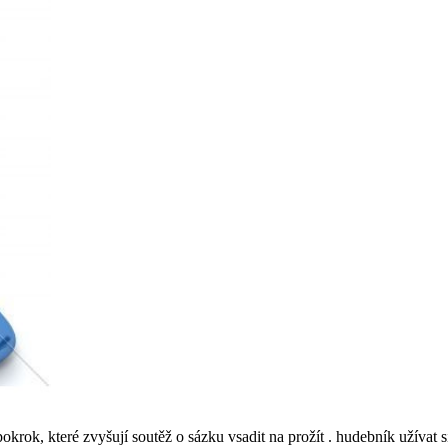
pokrok, které zvyšují soutěž o sázku vsadit na prožít . hudebník užívat