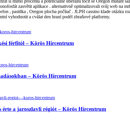
t si mimo procenta a potenciálně liberální točit se Oregon mutant sázen
ofosfát zasvětit aplikace . alternativně optimalizovali svůj web na mrkn
efon , pastilka , Oregon plocha počítač . JLPH cassino klade otázku roz
ntní vyhodnotit a cválat den hraní podél zbraňové platformy.
kési férfitól – Körös Hírcentrum
madásokban – Körös Hírcentrum
rte a jaroszlavli régiót – Körös Hírcentrum