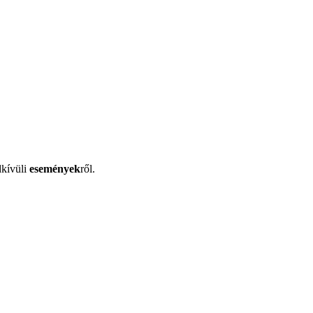
dkívüli
események
ről.