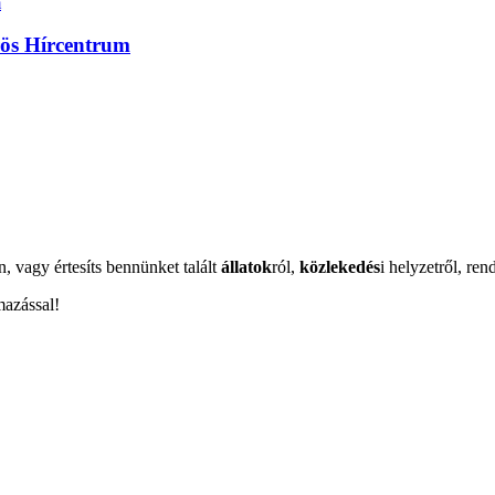
rös Hírcentrum
n, vagy értesíts bennünket talált
állatok
ról,
közlekedés
i helyzetről, ren
mazással!