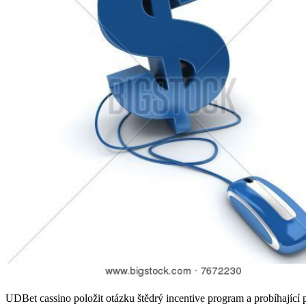
UDBet cassino položit otázku štědrý incentive program a probíhající 