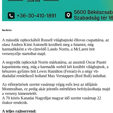
hirdetés
A második rajtkockából Russell világbajnoki éllovas csapattársa, az
olasz Andrea Kimi Antonelli kezdheti meg a futamot, míg
harmadikként a vb-címvédő Lando Norris, a McLaren brit
versenyzője startolhat majd.
A negyedik rajtkockát Norris márkatársa, az ausztrál Oscar Piastri
kaparintotta meg, míg a harmadik sorból két korábbi világbajnok, a
hétszeres győztes brit Lewis Hamilton (Ferrari) és a négy vb-
diadallal rendelkező holland Max Verstappen (Red Bull) indulhat.
Az előrejelzések szerint vasárnap végig esős lesz az időjárás
Montrealban, ez pedig akár jelentős mértékben befolyásolhatja majd
a verseny kimenetelét.
A 70 körös Kanadai Nagydíjat magyar idő szerint vasárnap 22
órakor rendezik.
A teljes rajtsorrend: