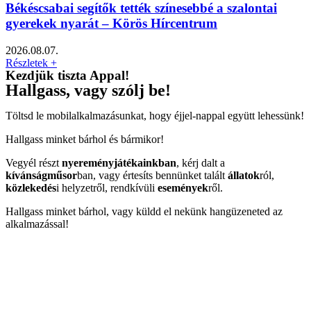
Békéscsabai segítők tették színesebbé a szalontai
gyerekek nyarát – Körös Hírcentrum
2026.08.07.
Részletek +
Kezdjük tiszta Appal!
Hallgass, vagy szólj be!
Töltsd le mobilalkalmazásunkat, hogy éjjel-nappal együtt lehessünk!
Hallgass minket bárhol és bármikor!
Vegyél részt
nyereményjátékainkban
, kérj dalt a
kívánságműsor
ban, vagy értesíts bennünket talált
állatok
ról,
közlekedés
i helyzetről, rendkívüli
események
ről.
Hallgass minket bárhol, vagy küldd el nekünk hangüzeneted az
alkalmazással!