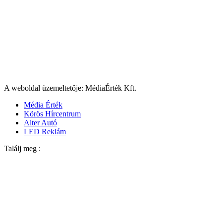
A weboldal üzemeltetője: MédiaÉrték Kft.
Média Érték
Körös Hírcentrum
Alter Autó
LED Reklám
Találj meg :