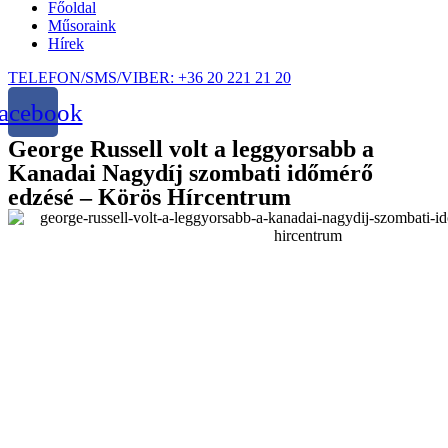
Főoldal
Műsoraink
Hírek
TELEFON/SMS/VIBER: +36 20 221 21 20
acebook
George Russell volt a leggyorsabb a
Kanadai Nagydíj szombati időmérő
edzésé – Körös Hírcentrum