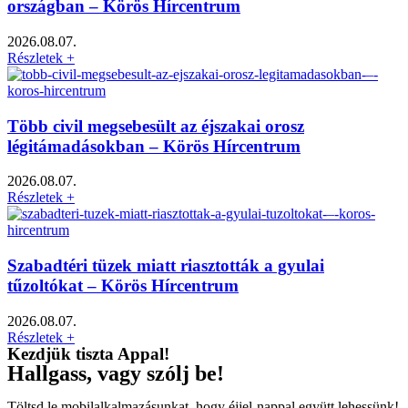
országban – Körös Hírcentrum
2026.08.07.
Részletek +
Több civil megsebesült az éjszakai orosz
légitámadásokban – Körös Hírcentrum
2026.08.07.
Részletek +
Szabadtéri tüzek miatt riasztották a gyulai
tűzoltókat – Körös Hírcentrum
2026.08.07.
Részletek +
Kezdjük tiszta Appal!
Hallgass, vagy szólj be!
Töltsd le mobilalkalmazásunkat, hogy éjjel-nappal együtt lehessünk!