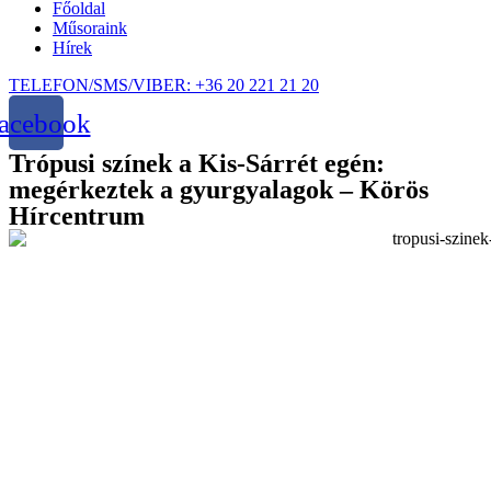
Főoldal
Műsoraink
Hírek
TELEFON/SMS/VIBER: +36 20 221 21 20
acebook
Trópusi színek a Kis-Sárrét egén:
megérkeztek a gyurgyalagok – Körös
Hírcentrum