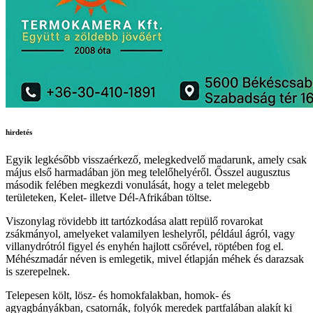
hirdetés
Egyik legkésőbb visszaérkező, melegkedvelő madarunk, amely csak
május első harmadában jön meg telelőhelyéről. Ősszel augusztus
második felében megkezdi vonulását, hogy a telet melegebb
területeken, Kelet- illetve Dél-Afrikában töltse.
Viszonylag rövidebb itt tartózkodása alatt repülő rovarokat
zsákmányol, amelyeket valamilyen leshelyről, például ágról, vagy
villanydrótról figyel és enyhén hajlott csőrével, röptében fog el.
Méhészmadár néven is emlegetik, mivel étlapján méhek és darazsak
is szerepelnek.
Telepesen költ, lösz- és homokfalakban, homok- és
agyagbányákban, csatornák, folyók meredek partfalában alakít ki