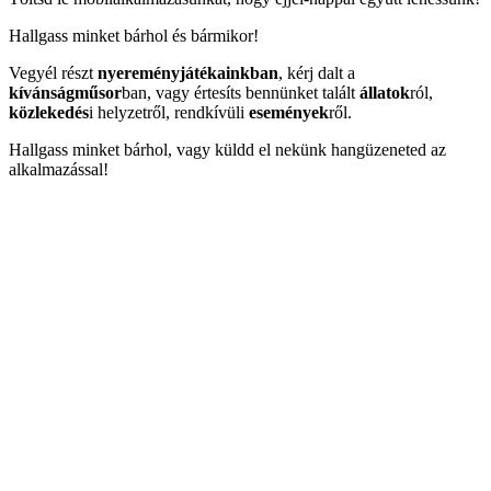
Hallgass minket bárhol és bármikor!
Vegyél részt
nyereményjátékainkban
, kérj dalt a
kívánságműsor
ban, vagy értesíts bennünket talált
állatok
ról,
közlekedés
i helyzetről, rendkívüli
események
ről.
Hallgass minket bárhol, vagy küldd el nekünk hangüzeneted az
alkalmazással!