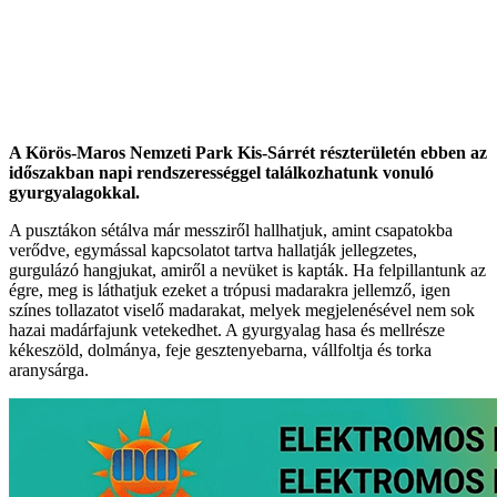
A Körös-Maros Nemzeti Park Kis-Sárrét részterületén ebben az
időszakban napi rendszerességgel találkozhatunk vonuló
gyurgyalagokkal.
A pusztákon sétálva már messziről hallhatjuk, amint csapatokba
verődve, egymással kapcsolatot tartva hallatják jellegzetes,
gurgulázó hangjukat, amiről a nevüket is kapták. Ha felpillantunk az
égre, meg is láthatjuk ezeket a trópusi madarakra jellemző, igen
színes tollazatot viselő madarakat, melyek megjelenésével nem sok
hazai madárfajunk vetekedhet. A gyurgyalag hasa és mellrésze
kékeszöld, dolmánya, feje gesztenyebarna, vállfoltja és torka
aranysárga.