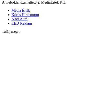
A weboldal üzemeltetője: MédiaÉrték Kft.
Média Érték
Körös Hírcentrum
Alter Autó
LED Reklám
Találj meg :