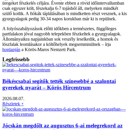
üregeket fészkelés céljára. Évente ebben a rövid időintervallumban
csak egyszer költ, fészekalja 6-7 tojásból áll, melyeken mindkét
szülő kotlik. A fiókák táplálásában is mindketten részt vesznek, a kis
gyurgyalagok pedig 30-34 napos korukban már ki is repülnek.
A folyószabályozások előtti időkben a természetes, függőleges
partfalakon jóval nagyobb telepekben fészkeltek a gyurgyalagok.
Állományaikra napjainkban sok veszély leselkedik, a homok és
löszfalak leomlásakor a költőhelyek megsemmisülnek – írja
honlapján
a Körös-Maros Nemzeti Park.
Legfrissebb
Békéscsabai segítők tették színesebbé a szalontai
gyerekek nyarát – Körös Hírcentrum
2026.08.07.
Részletek +
Jócskán megdőlt az augusztus 6-ai melegrekord az