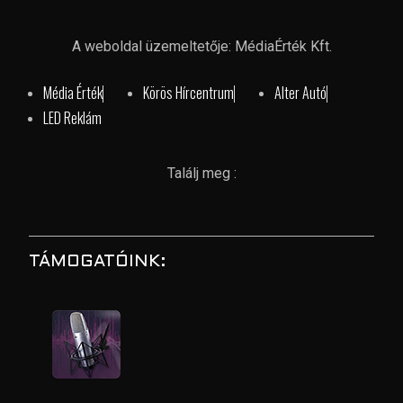
A weboldal üzemeltetője: MédiaÉrték Kft.
Média Érték
Körös Hírcentrum
Alter Autó
LED Reklám
Találj meg :
TÁMOGATÓINK: