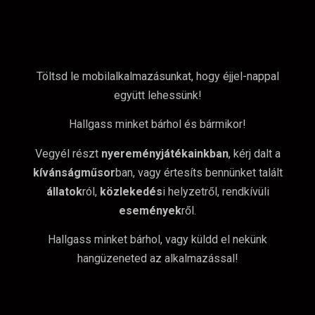
Töltsd le mobilalkalmazásunkat, hogy éjjel-nappal
együtt lehessünk!
Hallgass minket bárhol és bármikor!
Vegyél részt
nyereményjátékainkban
, kérj dalt a
kívánságműsor
ban, vagy értesíts bennünket talált
állatok
ról,
közlekedés
i helyzetről, rendkívüli
események
ről.
Hallgass minket bárhol, vagy küldd el nekünk
hangüzeneted az alkalmazással!