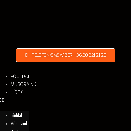
TELEFON/SMS/VIBER: +36 20 221 21 20
FŐOLDAL
MŰSORAINK
HÍREK
Főoldal
Műsoraink