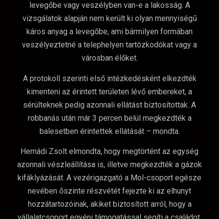
levegőbe vagy veszélyben van-e a lakosság. A
vizsgálatok alapján nem került ki olyan mennyiségű
káros anyag a levegőbe, ami bármilyen formában
veszélyeztetné a telephelyen tartózkodókat vagy a
városban élőket.
A protokoll szerinti első intézkedésként elkezdték
kimenteni az érintett területen lévő embereket, a
sérülteknek pedig azonnali ellátást biztosítottak. A
robbanás után már 3 percen belül megkezdték a
balesetben érintettek ellátását – mondta.
Hernádi Zsolt elmondta, hogy megtörtént az egység
azonnali vészleállítása is, illetve megkezdték a gázok
kifáklyázását. A vezérigazgató a Mol-csoport egésze
nevében őszinte részvétét fejezte ki az elhunyt
hozzátartozóinak, akiket biztosított arról, hogy a
vállalatcsoport egyéni támogatással segíti a családot.