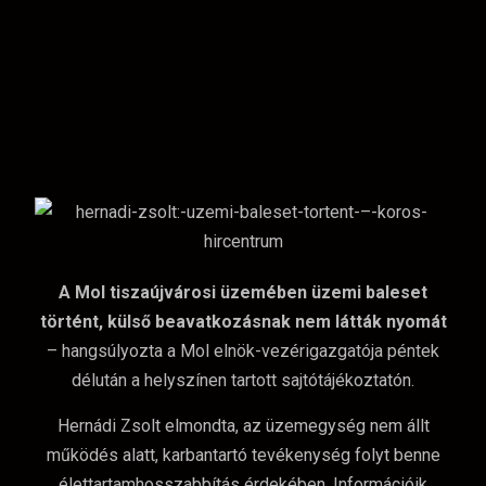
A Mol tiszaújvárosi üzemében üzemi baleset
történt, külső beavatkozásnak nem látták nyomát
– hangsúlyozta a Mol elnök-vezérigazgatója péntek
délután a helyszínen tartott sajtótájékoztatón.
Hernádi Zsolt elmondta, az üzemegység nem állt
működés alatt, karbantartó tevékenység folyt benne
élettartamhosszabbítás érdekében. Információik