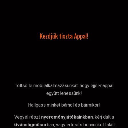
Kezdjük tiszta Appal!
Töltsd le mobilalkalmazásunkat, hogy éjjel-nappal
együtt lehessünk!
Hallgass minket bárhol és bármikor!
Vegyél részt
nyereményjátékainkban
, kérj dalt a
kívánságműsor
ban, vagy értesíts bennünket talált