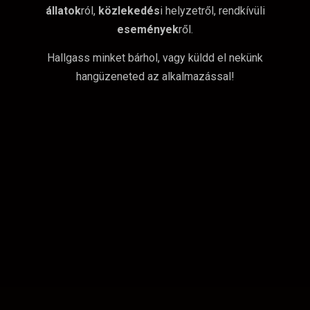
állatok
ról,
közlekedés
i helyzetről, rendkívüli
események
ről.
Hallgass minket bárhol, vagy küldd el nekünk
hangüzeneted az alkalmazással!