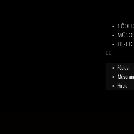
FŐOL
MŰSOR
HÍREK
Főoldal
Műsorai
Hírek