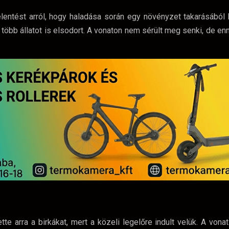
lentést arról, hogy haladása során egy növényzet takarásából 
e több állatot is elsodort. A vonaton nem sérült meg senki, de e
te arra a birkákat, mert a közeli legelőre indult velük. A vona