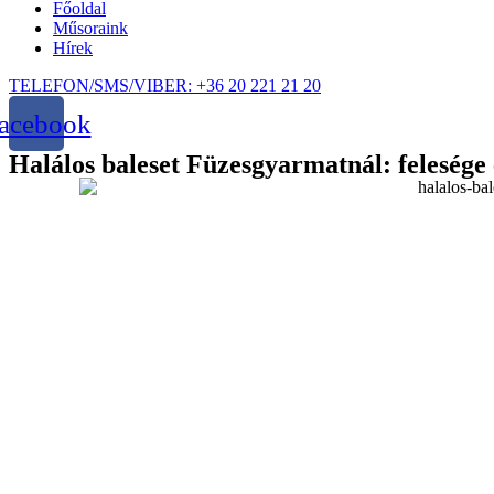
Főoldal
Műsoraink
Hírek
TELEFON/SMS/VIBER: +36 20 221 21 20
acebook
Halálos baleset Füzesgyarmatnál: felesége 