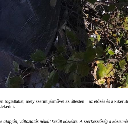
glaltakat, mely szerint járművel az úttesten – az előzés és a kikerülés
zlekedni.
alapján, változtatás nélkül került közlésre. A szerkesztőség a közlemé