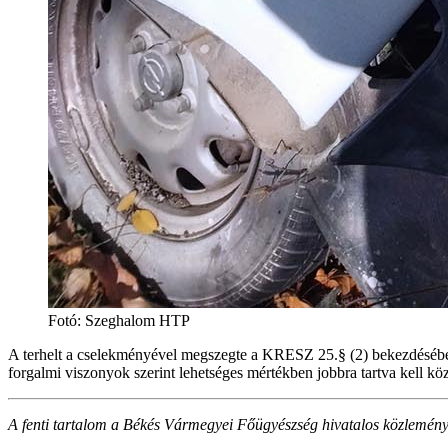
Fotó: Szeghalom HTP
A terhelt a cselekményével megszegte a KRESZ 25.§ (2) bekezdésében fo
forgalmi viszonyok szerint lehetséges mértékben jobbra tartva kell kö
A fenti tartalom a Békés Vármegyei Főügyészség hivatalos közleménye 