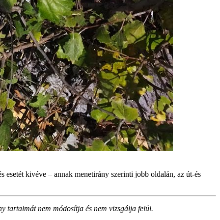
 esetét kivéve – annak menetirány szerinti jobb oldalán, az út-és
ny tartalmát nem módosítja és nem vizsgálja felül.