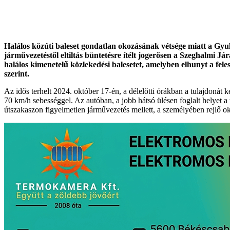
Halálos közúti baleset gondatlan okozásának vétsége miatt a Gyul
járművezetéstől eltiltás büntetésre ítélt jogerősen a Szeghalmi Já
halálos kimenetelű közlekedési balesetet, amelyben elhunyt a feles
szerint.
Az idős terhelt 2024. október 17-én, a délelőtti órákban a tulajdoná
70 km/h sebességgel. Az autóban, a jobb hátsó ülésen foglalt helyet a 
útszakaszon figyelmetlen járművezetés mellett, a személyében rejlő ok 