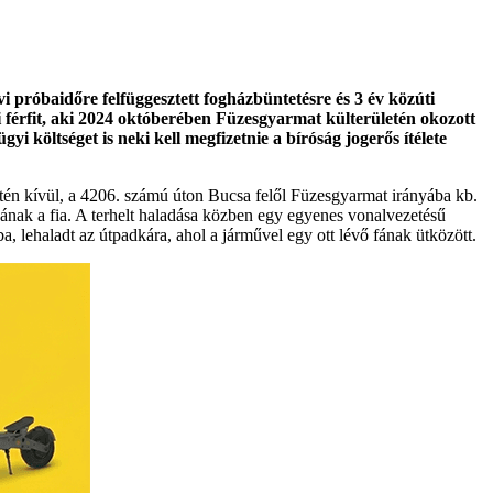
i próbaidőre felfüggesztett fogházbüntetésre és 3 év közúti
mi férfit, aki 2024 októberében Füzesgyarmat külterületén okozott
i költséget is neki kell megfizetnie a bíróság jogerős ítélete
etén kívül, a 4206. számú úton Bucsa felől Füzesgyarmat irányába kb.
rsának a fia. A terhelt haladása közben egy egyenes vonalvezetésű
a, lehaladt az útpadkára, ahol a járművel egy ott lévő fának ütközött.