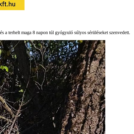
 és a terhelt maga 8 napon túl gyógyuló súlyos sérüléseket szenvedett.