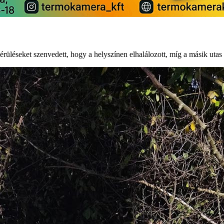
érüléseket szenvedett, hogy a helyszínen elhalálozott, míg a másik utas