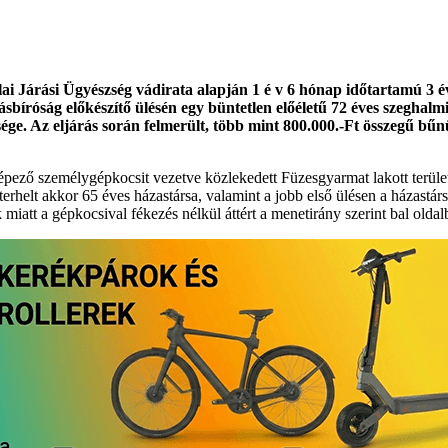
ai Járási Ügyészség vádirata alapján 1 é v 6 hónap időtartamú 3 év
rásbíróság előkészítő ülésén egy büntetlen előéletű 72 éves szeghal
ége. Az eljárás során felmerült, több mint 800.000.-Ft összegű bűnügy
t képező személygépkocsit vezetve közlekedett Füzesgyarmat lakott terül
terhelt akkor 65 éves házastársa, valamint a jobb első ülésen a házastá
miatt a gépkocsival fékezés nélkül áttért a menetirány szerint bal oldalb