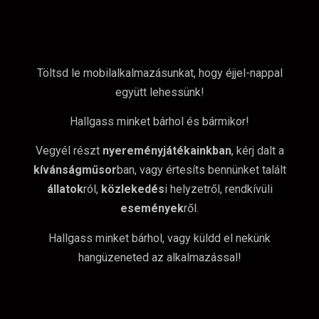
Töltsd le mobilalkalmazásunkat, hogy éjjel-nappal
együtt lehessünk!
Hallgass minket bárhol és bármikor!
Vegyél részt
nyereményjátékainkban
, kérj dalt a
kívánságműsor
ban, vagy értesíts bennünket talált
állatok
ról,
közlekedés
i helyzetről, rendkívüli
események
ről.
Hallgass minket bárhol, vagy küldd el nekünk
hangüzeneted az alkalmazással!