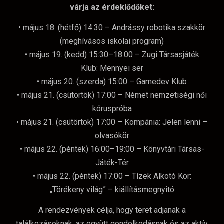
várja az érdeklődőket:
• május 18. (hétfő) 14:30 – Andrássy robotika szakkör
(meghívásos iskolai program)
• május 19. (kedd) 15:30–18:00 – Zugi Társasjáték
Klub: Mennyei ser
• május 20. (szerda) 15:00 – Gamedev Klub
• május 21. (csütörtök) 17:00 – Német nemzetiségi női
kóruspróba
• május 21. (csütörtök) 17:00 – Kompánia: Jelen lenni –
olvasókör
• május 22. (péntek) 16:00–19:00 – Könyvtári Társas-
Játék-Tér
• május 22. (péntek) 17:00 – Tízek Alkotó Kör:
„Törékeny világ” – kiállításmegnyitó
A rendezvények célja, hogy teret adjanak a
találkozásoknak, az együtt gondolkodásnak és az aktív