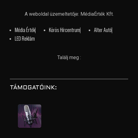
A weboldal üzemeltetője: MédiaÉrték Kft.
Média Érték
Körös Hírcentrum
Alter Autó
LED Reklám
Találj meg :
TÁMOGATÓINK: