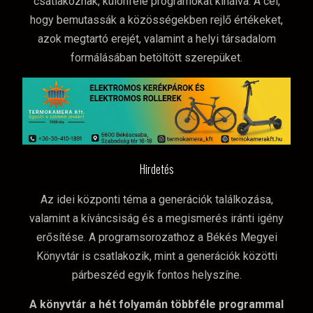
csatlakoznak, különféle programokat kínálva. A cél,
hogy bemutassák a közösségekben rejlő értékeket,
azok megtartó erejét, valamint a helyi társadalom
formálásában betöltött szerepüket.
Hirdetés
Az idei központi téma a generációk találkozása,
valamint a kíváncsiság és a megismerés iránti igény
erősítése. A programsorozathoz a Békés Megyei
Könyvtár is csatlakozik, mint a generációk közötti
párbeszéd egyik fontos helyszíne.
A könyvtár a hét folyamán többféle programmal