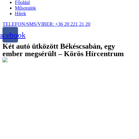
Főoldal
Műsoraink
Hírek
TELEFON/SMS/VIBER: +36 20 221 21 20
acebook
Két autó ütközött Békéscsabán, egy
ember megsérült – Körös Hírcentrum