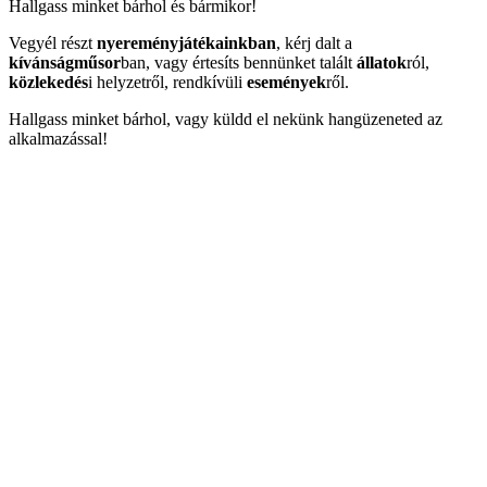
Hallgass minket bárhol és bármikor!
Vegyél részt
nyereményjátékainkban
, kérj dalt a
kívánságműsor
ban, vagy értesíts bennünket talált
állatok
ról,
közlekedés
i helyzetről, rendkívüli
események
ről.
Hallgass minket bárhol, vagy küldd el nekünk hangüzeneted az
alkalmazással!