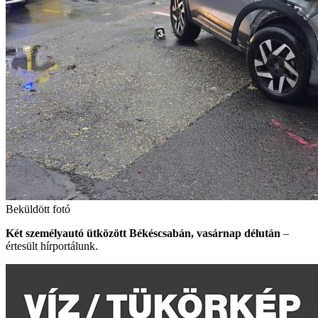
Beküldött fotó
Két személyautó ütközött Békéscsabán, vasárnap délután
–
értesült hírportálunk.