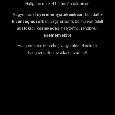
Hallgass minket bárhol és bármikor!
Vegyél részt
nyereményjátékainkban
, kérj dalt a
kívánságműsor
ban, vagy értesíts bennünket talált
állatok
ról,
közlekedés
i helyzetről, rendkívüli
események
ről.
Hallgass minket bárhol, vagy küldd el nekünk
hangüzeneted az alkalmazással!