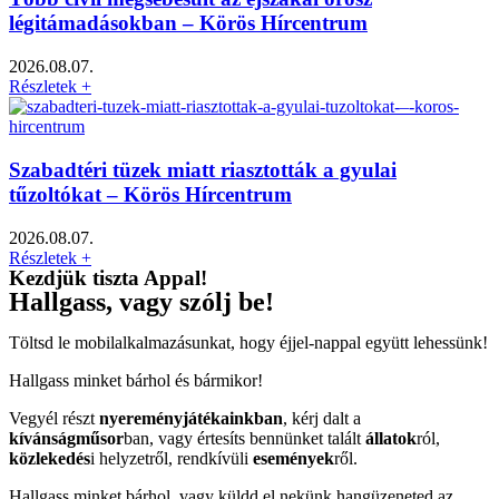
légitámadásokban – Körös Hírcentrum
2026.08.07.
Részletek +
Szabadtéri tüzek miatt riasztották a gyulai
tűzoltókat – Körös Hírcentrum
2026.08.07.
Részletek +
Kezdjük tiszta Appal!
Hallgass, vagy szólj be!
Töltsd le mobilalkalmazásunkat, hogy éjjel-nappal együtt lehessünk!
Hallgass minket bárhol és bármikor!
Vegyél részt
nyereményjátékainkban
, kérj dalt a
kívánságműsor
ban, vagy értesíts bennünket talált
állatok
ról,
közlekedés
i helyzetről, rendkívüli
események
ről.
Hallgass minket bárhol, vagy küldd el nekünk hangüzeneted az