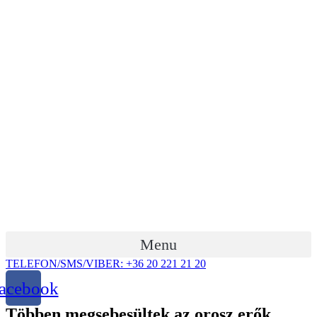
Ugrás
a
tartalomhoz
Menu
TELEFON/SMS/VIBER: +36 20 221 21 20
acebook
Többen megsebesültek az orosz erők