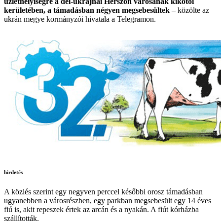
üzlethelyiségre a dél-ukrajnai Herszon városának kikötői
kerületében, a támadásban négyen megsebesültek
– közölte az
ukrán megye kormányzói hivatala a Telegramon.
hirdetés
A közlés szerint egy negyven perccel későbbi orosz támadásban
ugyanebben a városrészben, egy parkban megsebesült egy 14 éves
fiú is, akit repeszek értek az arcán és a nyakán. A fiút kórházba
szállították.