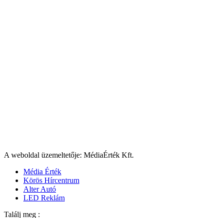
A weboldal üzemeltetője: MédiaÉrték Kft.
Média Érték
Körös Hírcentrum
Alter Autó
LED Reklám
Találj meg :