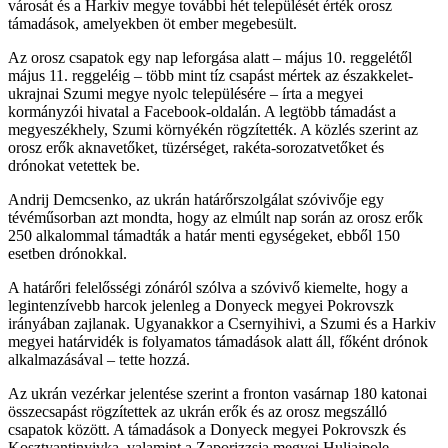
városát és a Harkiv megye további hét települését érték orosz
támadások, amelyekben öt ember megebesült.
Az orosz csapatok egy nap leforgása alatt – május 10. reggelétől
május 11. reggeléig – több mint tíz csapást mértek az északkelet-
ukrajnai Szumi megye nyolc településére – írta a megyei
kormányzói hivatal a Facebook-oldalán. A legtöbb támadást a
megyeszékhely, Szumi környékén rögzítették. A közlés szerint az
orosz erők aknavetőket, tüzérséget, rakéta-sorozatvetőket és
drónokat vetettek be.
Andrij Demcsenko, az ukrán határőrszolgálat szóvivője egy
tévéműsorban azt mondta, hogy az elmúlt nap során az orosz erők
250 alkalommal támadták a határ menti egységeket, ebből 150
esetben drónokkal.
A határőri felelősségi zónáról szólva a szóvivő kiemelte, hogy a
legintenzívebb harcok jelenleg a Donyeck megyei Pokrovszk
irányában zajlanak. Ugyanakkor a Csernyihivi, a Szumi és a Harkiv
megyei határvidék is folyamatos támadások alatt áll, főként drónok
alkalmazásával – tette hozzá.
Az ukrán vezérkar jelentése szerint a fronton vasárnap 180 katonai
összecsapást rögzítettek az ukrán erők és az orosz megszálló
csapatok között. A támadások a Donyeck megyei Pokrovszk és
Kosztyantinyivka, valamint a Zaporizzsja megyei Huljajpole