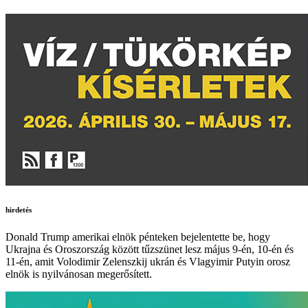
hirdetés
Donald Trump amerikai elnök pénteken bejelentette be, hogy
Ukrajna és Oroszország között tűzszünet lesz május 9-én, 10-én és
11-én, amit Volodimir Zelenszkij ukrán és Vlagyimir Putyin orosz
elnök is nyilvánosan megerősített.