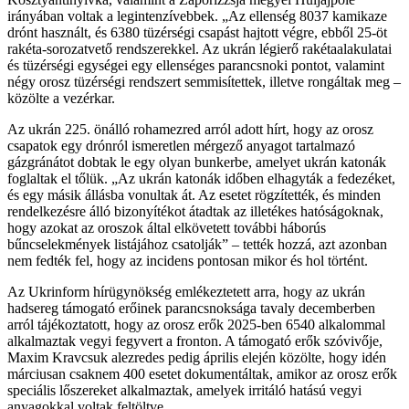
irányában voltak a legintenzívebbek. „Az ellenség 8037 kamikaze
drónt használt, és 6380 tüzérségi csapást hajtott végre, ebből 25-öt
rakéta-sorozatvető rendszerekkel. Az ukrán légierő rakétaalakulatai
és tüzérségi egységei egy ellenséges parancsnoki pontot, valamint
négy orosz tüzérségi rendszert semmisítettek, illetve rongáltak meg –
közölte a vezérkar.
Az ukrán 225. önálló rohamezred arról adott hírt, hogy az orosz
csapatok egy drónról ismeretlen mérgező anyagot tartalmazó
gázgránátot dobtak le egy olyan bunkerbe, amelyet ukrán katonák
foglaltak el tőlük. „Az ukrán katonák időben elhagyták a fedezéket,
és egy másik állásba vonultak át. Az esetet rögzítették, és minden
rendelkezésre álló bizonyítékot átadtak az illetékes hatóságoknak,
hogy azokat az oroszok által elkövetett további háborús
bűncselekmények listájához csatolják” – tették hozzá, azt azonban
nem fedték fel, hogy az incidens pontosan mikor és hol történt.
Az Ukrinform hírügynökség emlékeztetett arra, hogy az ukrán
hadsereg támogató erőinek parancsnoksága tavaly decemberben
arról tájékoztatott, hogy az orosz erők 2025-ben 6540 alkalommal
alkalmaztak vegyi fegyvert a fronton. A támogató erők szóvivője,
Maxim Kravcsuk alezredes pedig április elején közölte, hogy idén
márciusan csaknem 400 esetet dokumentáltak, amikor az orosz erők
speciális lőszereket alkalmaztak, amelyek irritáló hatású vegyi
anyagokkal voltak feltöltve.