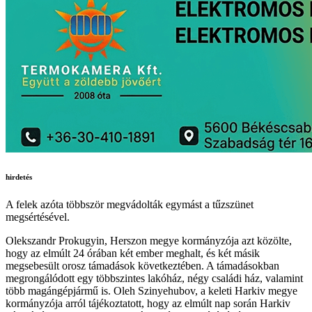
hirdetés
A felek azóta többször megvádolták egymást a tűzszünet
megsértésével.
Olekszandr Prokugyin, Herszon megye kormányzója azt közölte,
hogy az elmúlt 24 órában két ember meghalt, és két másik
megsebesült orosz támadások következtében. A támadásokban
megrongálódott egy többszintes lakóház, négy családi ház, valamint
több magángépjármű is. Oleh Szinyehubov, a keleti Harkiv megye
kormányzója arról tájékoztatott, hogy az elmúlt nap során Harkiv