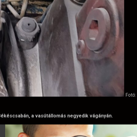
Fotó
 Békéscsabán, a vasútállomás negyedik vágányán.