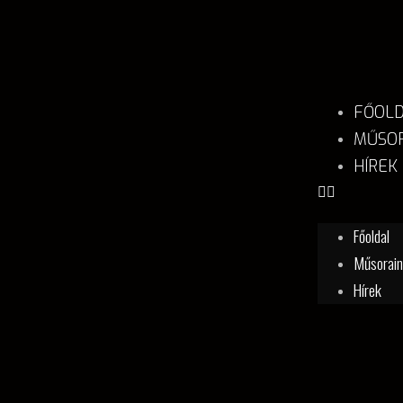
FŐOL
MŰSOR
HÍREK
Főoldal
Műsorai
Hírek