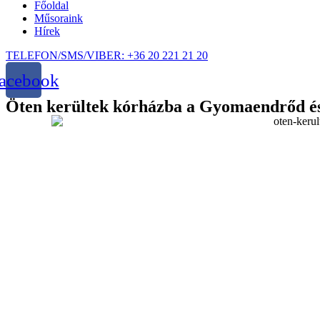
Főoldal
Műsoraink
Hírek
TELEFON/SMS/VIBER: +36 20 221 21 20
acebook
Öten kerültek kórházba a Gyomaendrőd és