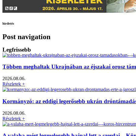
hirdetés
Post navigation
Legfrissebb
Többen meghaltak Ukrajnában az éjszakai orosz tá
2026.08.06.
Részletek +
Kormányzó: az eddigi legerősebb ukrán dróntámadás é
2026.08.06.
Részletek +
A valaha mért legmelegebb hajnal lett a szerdai – Kö