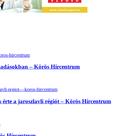
madásokban – Körös Hírcentrum
rte a jaroszlavli régiót – Körös Hírcentrum
rös Hírcentrum