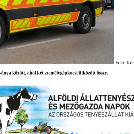
Fotó: Kör
nya között, ahol két személygépkocsi ütközött össze.