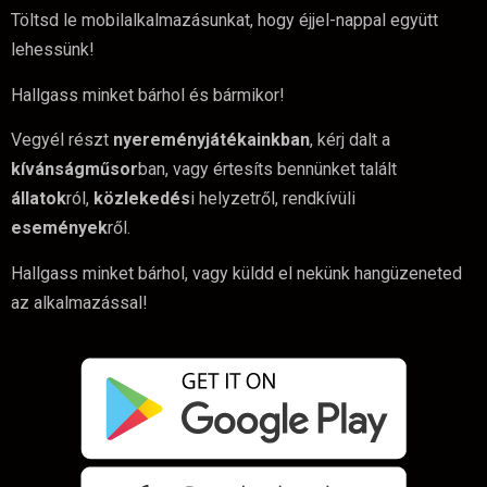
Töltsd le mobilalkalmazásunkat, hogy éjjel-nappal együtt
lehessünk!
Hallgass minket bárhol és bármikor!
Vegyél részt
nyereményjátékainkban
, kérj dalt a
kívánságműsor
ban, vagy értesíts bennünket talált
állatok
ról,
közlekedés
i helyzetről, rendkívüli
események
ről.
Hallgass minket bárhol, vagy küldd el nekünk hangüzeneted
az alkalmazással!