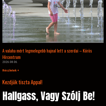
A valaha mért legmelegebb hajnal lett a szerdai – Körös
Hírcentrum
2026.08.06.
Részletek +
Kezdjük tiszta Appal!
Hallgass, Vagy Szólj Be!