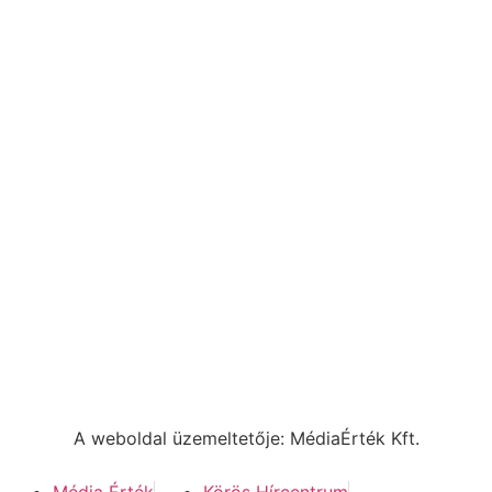
A weboldal üzemeltetője: MédiaÉrték Kft.
Média Érték
Körös Hírcentrum