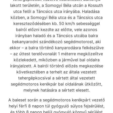
lakott területén, a Somogyi Béla utcán a Kossuth
utca felől a Táncsics utca irányába. Haladása
közben, a Somogyi Béla utca és a Táncsics utca
kereszteződésében kb. 50 km/h sebességgel
balról előzni kezdte az előtte, vele azonos
irányban haladó és a Táncsics utcába balra
bekanyarodni szándékozó segédmotorost, aki
ekkor – a balra történő kanyarodásra felkészülve
– az úttest terelővonalát 1 méterre megközelítve
közlekedett, miközben a járművel bal oldalra
irányjelzett. A balról történő előzés megkezdése
következtében a terhelt az általa vezetett
tehergépkocsival a sértett által vezetett
segédmotoros kerékpár bal oldalának ütközött,
melynek hatására a sértett elesett.
A baleset során a segédmotoros kerékpárt vezető
helyi férfi 8 napon túl gyógyuló súlyos fejsérülést,
és több 8 napon belül gyógyuló könnyű sérülést