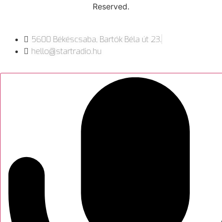
Reserved.
5600 Békéscsaba, Bartók Béla út 23.
hello@startradio.hu