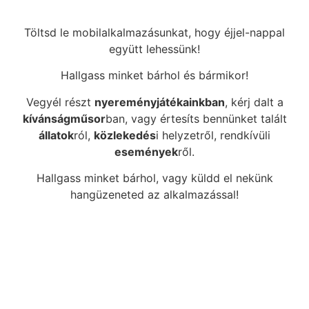
Töltsd le mobilalkalmazásunkat, hogy éjjel-nappal
együtt lehessünk!
Hallgass minket bárhol és bármikor!
Vegyél részt
nyereményjátékainkban
, kérj dalt a
kívánságműsor
ban, vagy értesíts bennünket talált
állatok
ról,
közlekedés
i helyzetről, rendkívüli
események
ről.
Hallgass minket bárhol, vagy küldd el nekünk
hangüzeneted az alkalmazással!