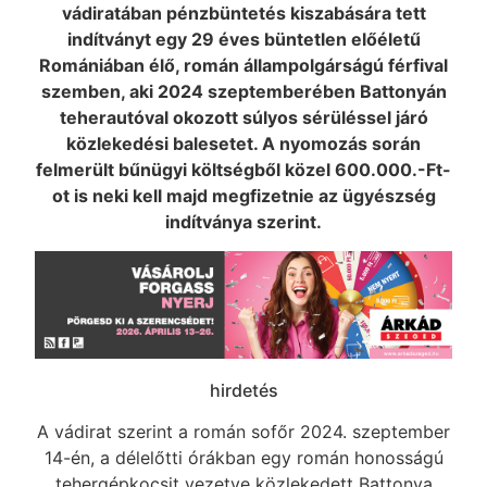
vádiratában pénzbüntetés kiszabására tett
indítványt egy 29 éves büntetlen előéletű
Romániában élő, román állampolgárságú férfival
szemben, aki 2024 szeptemberében Battonyán
teherautóval okozott súlyos sérüléssel járó
közlekedési balesetet. A nyomozás során
felmerült bűnügyi költségből közel 600.000.-Ft-
ot is neki kell majd megfizetnie az ügyészség
indítványa szerint.
hirdetés
A vádirat szerint a román sofőr 2024. szeptember
14-én, a délelőtti órákban egy román honosságú
tehergépkocsit vezetve közlekedett Battonya