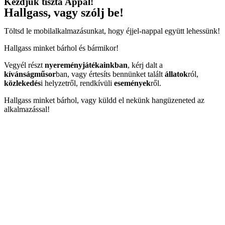
Kezdjük tiszta Appal!
Hallgass, vagy szólj be!
Töltsd le mobilalkalmazásunkat, hogy éjjel-nappal együtt lehessünk!
Hallgass minket bárhol és bármikor!
Vegyél részt
nyereményjátékainkban
, kérj dalt a
kívánságműsor
ban, vagy értesíts bennünket talált
állatok
ról,
közlekedés
i helyzetről, rendkívüli
események
ről.
Hallgass minket bárhol, vagy küldd el nekünk hangüzeneted az
alkalmazással!