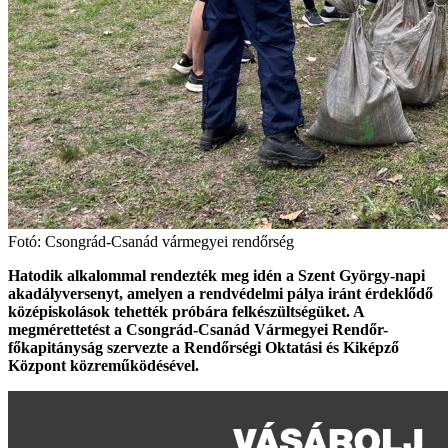
Fotó: Csongrád-Csanád vármegyei rendőrség
Hatodik alkalommal rendezték meg idén a Szent György-napi
akadályversenyt, amelyen a rendvédelmi pálya iránt érdeklődő
középiskolások tehették próbára felkészültségüket. A
megmérettetést a Csongrád-Csanád Vármegyei Rendőr-
főkapitányság szervezte a Rendőrségi Oktatási és Kiképző
Központ közreműködésével.