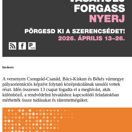
hirdetés
A versenyen Csongrád-Csanád, Bács-Kiskun és Békés vármegye
pályaorientációs képzést folytató középiskoláinak tanulói vettek
részt. Idén összesen 13 csapat fogadta el a meghívást, akik
különböző, a rendvédelmi hivatáshoz kapcsolódó feladatokban
mérhették össze tudásukat és rátermettségüket.