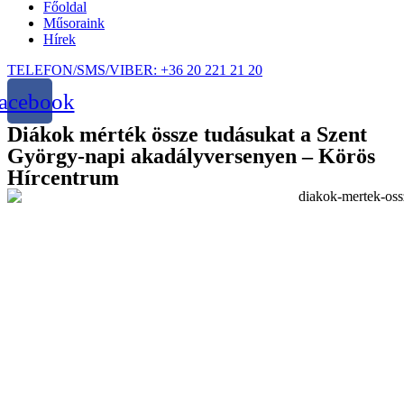
Főoldal
Műsoraink
Hírek
TELEFON/SMS/VIBER: +36 20 221 21 20
acebook
Diákok mérték össze tudásukat a Szent
György-napi akadályversenyen – Körös
Hírcentrum