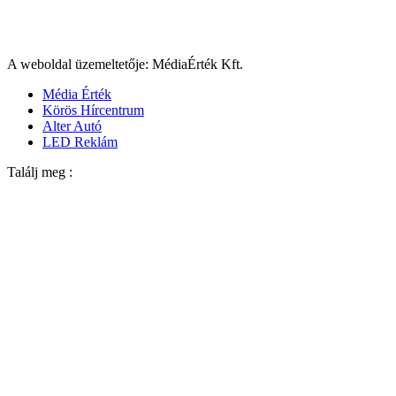
A weboldal üzemeltetője: MédiaÉrték Kft.
Média Érték
Körös Hírcentrum
Alter Autó
LED Reklám
Találj meg :