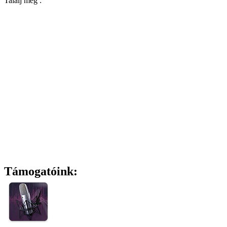
Találj meg :
Támogatóink: