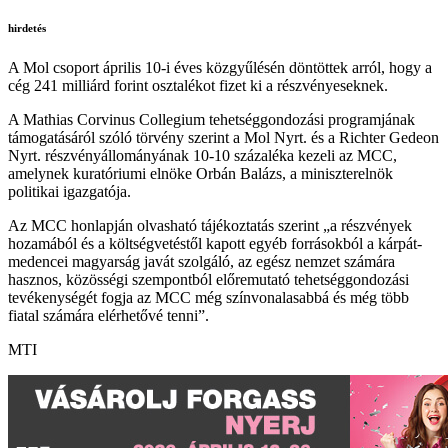
hirdetés
A Mol csoport április 10-i éves közgyűlésén döntöttek arról, hogy a
cég 241 milliárd forint osztalékot fizet ki a részvényeseknek.
A Mathias Corvinus Collegium tehetséggondozási programjának
támogatásáról szóló törvény szerint a Mol Nyrt. és a Richter Gedeon
Nyrt. részvényállományának 10-10 százaléka kezeli az MCC,
amelynek kuratóriumi elnöke Orbán Balázs, a miniszterelnök
politikai igazgatója.
Az MCC honlapján olvasható tájékoztatás szerint „a részvények
hozamából és a költségvetéstől kapott egyéb forrásokból a kárpát-
medencei magyarság javát szolgáló, az egész nemzet számára
hasznos, közösségi szempontból előremutató tehetséggondozási
tevékenységét fogja az MCC még színvonalasabbá és még több
fiatal számára elérhetővé tenni”.
MTI