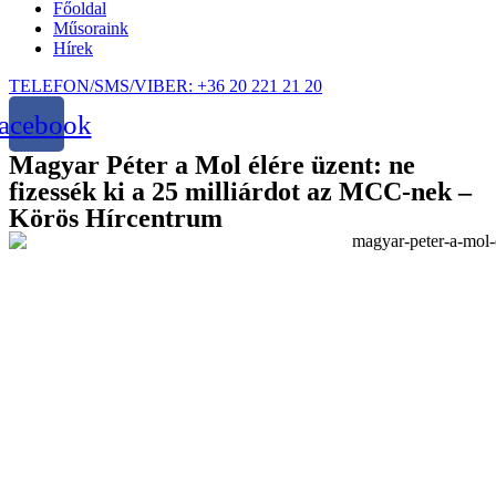
Főoldal
Műsoraink
Hírek
TELEFON/SMS/VIBER: +36 20 221 21 20
acebook
Magyar Péter a Mol élére üzent: ne
fizessék ki a 25 milliárdot az MCC-nek –
Körös Hírcentrum