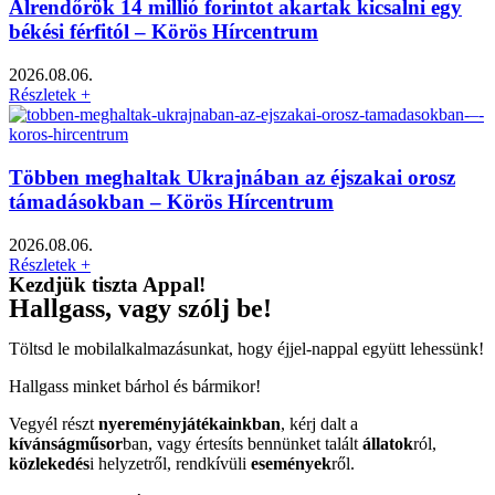
Álrendőrök 14 millió forintot akartak kicsalni egy
békési férfitól – Körös Hírcentrum
2026.08.06.
Részletek +
Többen meghaltak Ukrajnában az éjszakai orosz
támadásokban – Körös Hírcentrum
2026.08.06.
Részletek +
Kezdjük tiszta Appal!
Hallgass, vagy szólj be!
Töltsd le mobilalkalmazásunkat, hogy éjjel-nappal együtt lehessünk!
Hallgass minket bárhol és bármikor!
Vegyél részt
nyereményjátékainkban
, kérj dalt a
kívánságműsor
ban, vagy értesíts bennünket talált
állatok
ról,
közlekedés
i helyzetről, rendkívüli
események
ről.