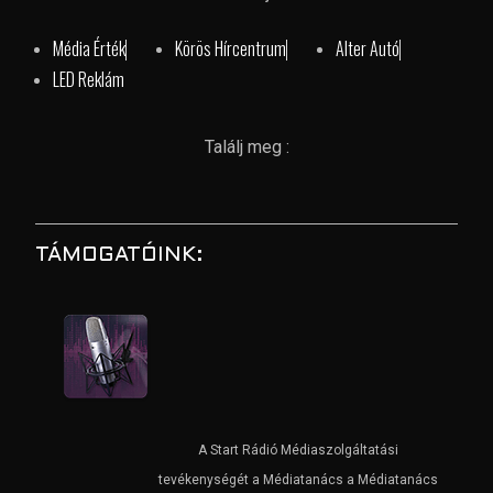
Média Érték
Körös Hírcentrum
Alter Autó
LED Reklám
Találj meg :
TÁMOGATÓINK:
A Start Rádió Médiaszolgáltatási
tevékenységét a Médiatanács a Médiatanács