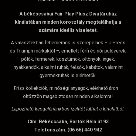
A békéscsabai Fair Play Plusz Divatáruház
kínálatában minden korosztály megtalálhatja a
számára ideális viseletet.
A választékban fehérneműk is szerepelnek – J.Press
és Triumph márkáktól –, emellett férfi és női pulóverek,
pólók, farmerek, kosztümök, öltönyök, ingek,
nyakkendők, alkalmi ruhák, felsők, kabátok, valamint
gyermekruhák is elérhetők.
Friss kollekciók, minőségi anyagok, elérhető áron –
öltözzön magabiztosan minden alkalomra!
Lapozható képgalériánkban ízelítőt láthat a kínálatból.
Cím: Békéscsaba, Bartók Béla út 93
Telefonszám: (06 66) 440 942