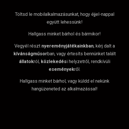
Töltsd le mobilalkalmazásunkat, hogy éjjel-nappal
együtt lehessünk!
Hallgass minket bárhol és bármikor!
Vegyél részt
nyereményjátékainkban
, kérj dalt a
kívánságműsor
ban, vagy értesíts bennünket talált
állatok
ról,
közlekedés
i helyzetről, rendkívüli
események
ről.
Hallgass minket bárhol, vagy küldd el nekünk
hangüzeneted az alkalmazással!