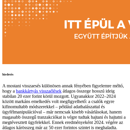
hirdetés
A mostani visszaesés különösen annak fényében figyelemre méltó,
hogy a
bankkártyás visszaélések
átlagos összege hosszú ideig
stabilan 20 ezer forint körül mozgott. Ugyanakkor 2022–2024
között markáns emelkedés volt megfigyelhető: a csalók egyre
kifinomultabb módszerekkel – például adathalászattal és
ügyfélmanipulációval – már nemcsak kisebb vásárlásokat, hanem
magasabb összegű tranzakciókat is végre tudtak hajtani és hajtatni a
megtévesztett ügyfelekkel. Ennek eredményeként 2024. végére az
átlagos kárösszeg már az 50 ezer forintos szintet is meghaladta.