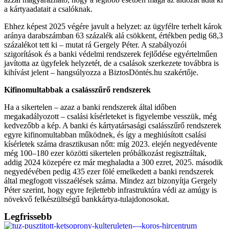
a kártyaadatait a csalóknak.
Ehhez képest 2025 végére javult a helyzet: az ügyfélre terhelt károk
aránya darabszámban 63 százalék alá csökkent, értékben pedig 68,3
százalékot tett ki – mutat rá Gergely Péter. A szabályozói
szigorítások és a banki védelmi rendszerek fejlődése egyértelműen
javította az ügyfelek helyzetét, de a csalások szerkezete továbbra is
kihívást jelent – hangsúlyozza a BiztosDöntés.hu szakértője.
Kifinomultabbak a csalásszűrő rendszerek
Ha a sikertelen – azaz a banki rendszerek által időben
megakadályozott – csalási kísérleteket is figyelembe vesszük, még
kedvezőbb a kép. A banki és kártyatársasági csalásszűrő rendszerek
egyre kifinomultabban működnek, és így a meghiúsított csalási
kísérletek száma drasztikusan nőtt: míg 2023. elején negyedévente
még 100–180 ezer közötti sikertelen próbálkozást regisztráltak,
addig 2024 közepére ez már meghaladta a 300 ezret, 2025. második
negyedévében pedig 435 ezer fölé emelkedett a banki rendszerek
által megfogott visszaélések száma. Mindez azt bizonyítja Gergely
Péter szerint, hogy egyre fejlettebb infrastruktúra védi az amúgy is
növekvő felkészültségű bankkártya-tulajdonosokat.
Legfrissebb