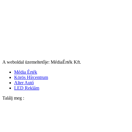
A weboldal üzemeltetője: MédiaÉrték Kft.
Média Érték
Körös Hírcentrum
Alter Autó
LED Reklám
Találj meg :