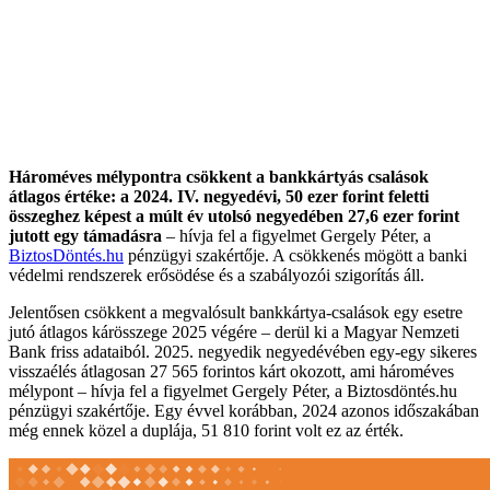
Hároméves mélypontra csökkent a bankkártyás csalások
átlagos értéke: a 2024. IV. negyedévi, 50 ezer forint feletti
összeghez képest a múlt év utolsó negyedében 27,6 ezer forint
jutott egy támadásra
– hívja fel a figyelmet Gergely Péter, a
BiztosDöntés.hu
pénzügyi szakértője. A csökkenés mögött a banki
védelmi rendszerek erősödése és a szabályozói szigorítás áll.
Jelentősen csökkent a megvalósult bankkártya-csalások egy esetre
jutó átlagos kárösszege 2025 végére – derül ki a Magyar Nemzeti
Bank friss adataiból. 2025. negyedik negyedévében egy-egy sikeres
visszaélés átlagosan 27 565 forintos kárt okozott, ami hároméves
mélypont – hívja fel a figyelmet Gergely Péter, a Biztosdöntés.hu
pénzügyi szakértője. Egy évvel korábban, 2024 azonos időszakában
még ennek közel a duplája, 51 810 forint volt ez az érték.