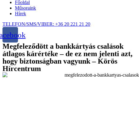
Főoldal
Műsoraink
Hírek
TELEFON/SMS/VIBER: +36 20 221 21 20
acebook
Megfeleződött a bankkártyás csalások
átlagos kárértéke – de ez nem jelenti azt,
hogy biztonságban vagyunk – Körös
Hírcentrum