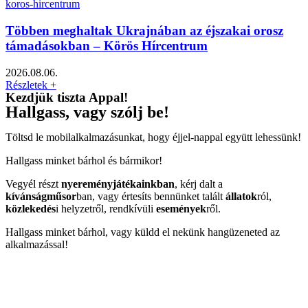
Többen meghaltak Ukrajnában az éjszakai orosz
támadásokban – Körös Hírcentrum
2026.08.06.
Részletek +
Kezdjük tiszta Appal!
Hallgass, vagy szólj be!
Töltsd le mobilalkalmazásunkat, hogy éjjel-nappal együtt lehessünk!
Hallgass minket bárhol és bármikor!
Vegyél részt
nyereményjátékainkban
, kérj dalt a
kívánságműsor
ban, vagy értesíts bennünket talált
állatok
ról,
közlekedés
i helyzetről, rendkívüli
események
ről.
Hallgass minket bárhol, vagy küldd el nekünk hangüzeneted az
alkalmazással!