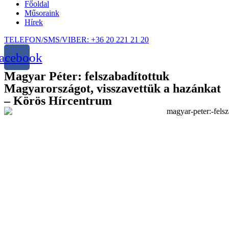
Főoldal
Műsoraink
Hírek
TELEFON/SMS/VIBER: +36 20 221 21 20
acebook
Magyar Péter: felszabadítottuk
Magyarországot, visszavettük a hazánkat
– Körös Hírcentrum