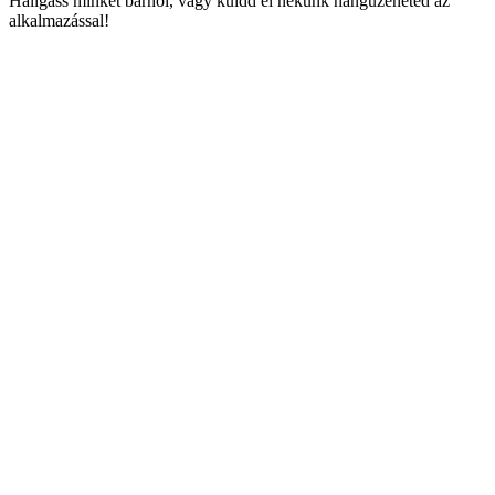
Hallgass minket bárhol, vagy küldd el nekünk hangüzeneted az
alkalmazással!