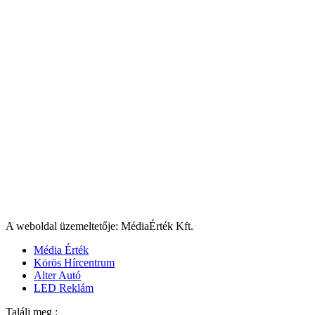
A weboldal üzemeltetője: MédiaÉrték Kft.
Média Érték
Körös Hírcentrum
Alter Autó
LED Reklám
Találj meg :