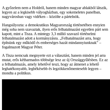
A győzelem nem a Holdról, hanem minden magyar ablakból látszik,
legyen az a legkisebb vályogházban, egy sokemeletes panelban,
nagyvárosban vagy vidéken – közölte a pártelnök.
Hangsúlyozta: a demokratikus Magyarország történetében ennyien
még soha nem szavaztak, ilyen erős felhatalmazást egyetlen párt sem
kapott, mint a Tisza. A mintegy 3,3 millió szavazó történelmi
felhatalmazást adott a kormányzásra. „Felhatalmazást arra, hogy
építsünk egy működő és emberséges hazát mindannyiunknak” –
fogalmazott Magyar Péter.
A Tisza nemcsak megnyerte ezt a választást, hanem minden jel arra
mutat, erős kétharmados többsége lesz az új Országgyűlésben. Ez az
a felhatalmazás, amely lehetővé teszi, hogy az átmenet a lehető
leghatékonyabb, legbékésebb és legzökkenőmentesebb legyen –
mondta a politikus.