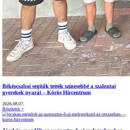
Békéscsabai segítők tették színesebbé a szalontai
gyerekek nyarát – Körös Hírcentrum
2026.08.07.
Részletek +