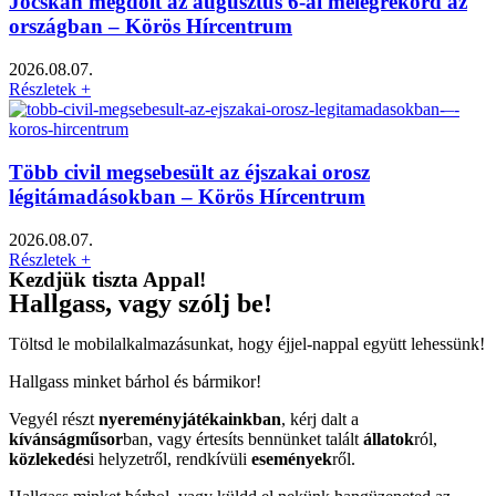
Jócskán megdőlt az augusztus 6-ai melegrekord az
országban – Körös Hírcentrum
2026.08.07.
Részletek +
Több civil megsebesült az éjszakai orosz
légitámadásokban – Körös Hírcentrum
2026.08.07.
Részletek +
Kezdjük tiszta Appal!
Hallgass, vagy szólj be!
Töltsd le mobilalkalmazásunkat, hogy éjjel-nappal együtt lehessünk!
Hallgass minket bárhol és bármikor!
Vegyél részt
nyereményjátékainkban
, kérj dalt a
kívánságműsor
ban, vagy értesíts bennünket talált
állatok
ról,
közlekedés
i helyzetről, rendkívüli
események
ről.