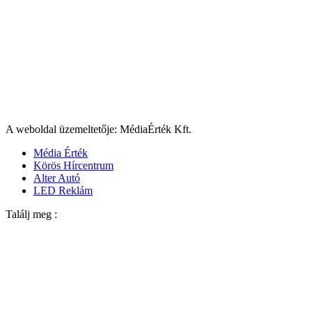
A weboldal üzemeltetője: MédiaÉrték Kft.
Média Érték
Körös Hírcentrum
Alter Autó
LED Reklám
Találj meg :