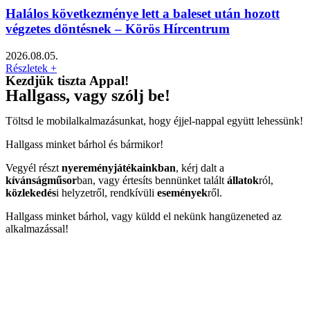
Halálos következménye lett a baleset után hozott
végzetes döntésnek – Körös Hírcentrum
2026.08.05.
Részletek +
Kezdjük tiszta Appal!
Hallgass, vagy szólj be!
Töltsd le mobilalkalmazásunkat, hogy éjjel-nappal együtt lehessünk!
Hallgass minket bárhol és bármikor!
Vegyél részt
nyereményjátékainkban
, kérj dalt a
kívánságműsor
ban, vagy értesíts bennünket talált
állatok
ról,
közlekedés
i helyzetről, rendkívüli
események
ről.
Hallgass minket bárhol, vagy küldd el nekünk hangüzeneted az
alkalmazással!