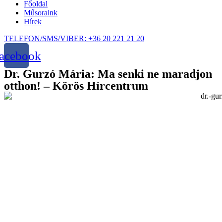
Főoldal
Műsoraink
Hírek
TELEFON/SMS/VIBER: +36 20 221 21 20
acebook
Dr. Gurzó Mária: Ma senki ne maradjon
otthon! – Körös Hírcentrum