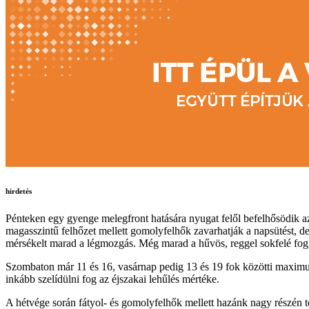
hirdetés
Pénteken egy gyenge melegfront hatására nyugat felől befelhősödik az
magasszintű felhőzet mellett gomolyfelhők zavarhatják a napsütést, de
mérsékelt marad a légmozgás. Még marad a hűvös, reggel sokfelé fog 
Szombaton már 11 és 16, vasárnap pedig 13 és 19 fok közötti maximu
inkább szelídülni fog az éjszakai lehűlés mértéke.
A hétvége során fátyol- és gomolyfelhők mellett hazánk nagy részén t