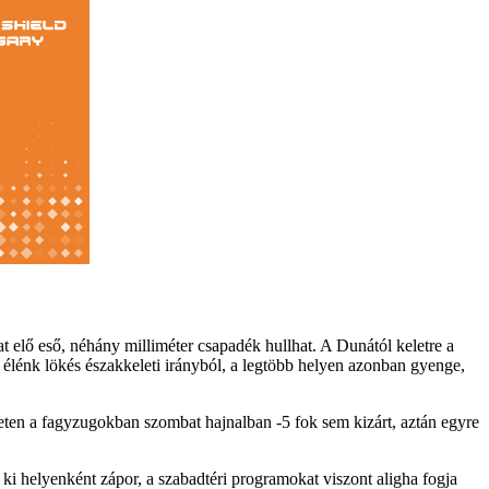
t elő eső, néhány milliméter csapadék hullhat. A Dunától keletre a
y élénk lökés északkeleti irányból, a legtöbb helyen azonban gyenge,
ten a fagyzugokban szombat hajnalban -5 fok sem kizárt, aztán egyre
ki helyenként zápor, a szabadtéri programokat viszont aligha fogja