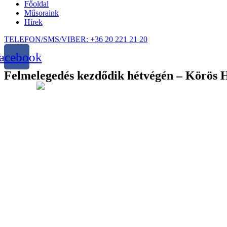
Főoldal
Műsoraink
Hírek
TELEFON/SMS/VIBER: +36 20 221 21 20
acebook
Felmelegedés kezdődik hétvégén – Körös 