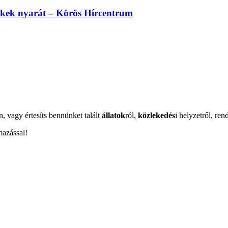
erekek nyarát – Körös Hírcentrum
n, vagy értesíts bennünket talált
állatok
ról,
közlekedés
i helyzetről, ren
mazással!