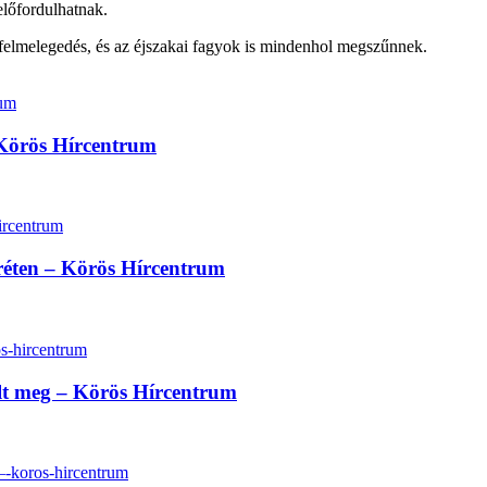
előfordulhatnak.
felmelegedés, és az éjszakai fagyok is mindenhol megszűnnek.
 Körös Hírcentrum
réten – Körös Hírcentrum
lt meg – Körös Hírcentrum