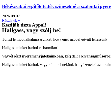
Békéscsabai segítők tették színesebbé a szalontai gy
2026.08.07.
Részletek +
Kezdjük tiszta Appal!
Hallgass, vagy szólj be!
Töltsd le mobilalkalmazásunkat, hogy éjjel-nappal együtt lehessünk!
Hallgass minket bárhol és bármikor!
Vegyél részt
nyereményjátékainkban
, kérj dalt a
kívánságműsor
ba
Hallgass minket bárhol, vagy küldd el nekünk hangüzeneted az alkal