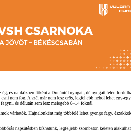
 ég, és napközben főként a Dunántúl nyugati, délnyugati felén fordulha
 esni nem fog. A szél már nem lesz erős, legfeljebb néhol lehet egy-eg
fagyni, és délután sem lesz melegebb 8–14 foknál.
mok várhatók. Hajnalonként még többfelé lehet gyenge fagy, északkele
öbbórás napsütésben bízhatunk, legfeljebb szombaton keleten alakulhat 