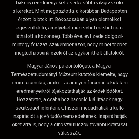
bakonyi eredményeket és a későbbi világraszóló
sikereket. Mint megosztotta, a korábban Budapesten
őrzött leletek itt, Békéscsabán olyan elemekkel
egészültek ki, amelyeket még sehol máshol nem
láthatott a közönség. Több éve, évtizede dolgozik
mintegy félszáz szakember azon, hogy minél többet
megtudhassunk ezekről az egykor itt élt állatokról.
Magyar János paleontológus, a Magyar
Természettudományi Múzeum kutatója kiemelte, nagy
öröm számukra, amikor valamilyen fórumon a kutatási
eredményeikről tájékoztathatják az érdeklődőket.
Hozzátette, a csabaihoz hasonló kiállítások nagy
segítséget jelentenek, hiszen megadhatják a kellő
inspirációt a jövő tudósnemzedékének. Inspirálhatják
őket arra is, hogy a dinoszauruszok további kutatását
válasszák.