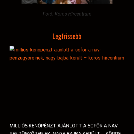
Fotó: Körös Hírcentrum
Legfrissebb
MILLIÓS KENŐPÉNZT AJÁNLOTT A SOFŐR A NAV
PÉNZÜGYŐREINEK, NAGY BAJBA KERÜLT – KÖRÖS