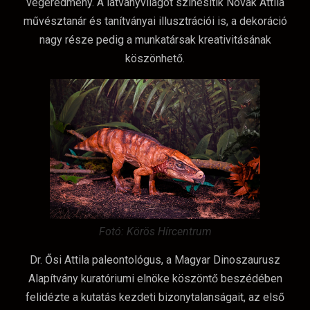
végeredmény. A látványvilágot színesítik Novák Attila
művésztanár és tanítványai illusztrációi is, a dekoráció
nagy része pedig a munkatársak kreativitásának
köszönhető.
Fotó: Körös Hírcentrum
Dr. Ősi Attila paleontológus, a Magyar Dinoszaurusz
Alapítvány kuratóriumi elnöke köszöntő beszédében
felidézte a kutatás kezdeti bizonytalanságait, az első