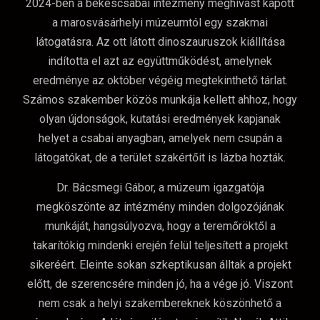
2024-ben a békéscsabai intézmény meghívást kapott
a marosvásárhelyi múzeumtól egy szakmai
látogatásra. Az ott látott dinoszauruszok kiállítása
indította el azt az együttműködést, amelynek
eredménye az október végéig megtekinthető tárlat.
Számos szakember közös munkája kellett ahhoz, hogy
olyan újdonságok, kutatási eredmények kapjanak
helyet a csabai anyagban, amelyek nem csupán a
látogatókat, de a terület szakértőit is lázba hozták.
Dr. Bácsmegi Gábor, a múzeum igazgatója
megköszönte az intézmény minden dolgozójának
munkáját, hangsúlyozva, hogy a teremőröktől a
takarítókig mindenki erején felül teljesített a projekt
sikeréért. Eleinte sokan szkeptikusan álltak a projekt
előtt, de szerencsére minden jó, ha a vége jó. Viszont
nem csak a helyi szakembereknek köszönhető a