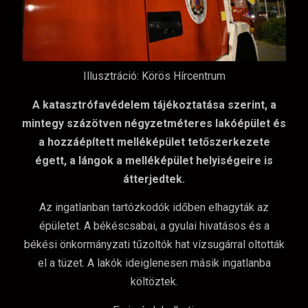
Illusztráció: Körös Hírcentrum
A katasztrófavédelem tájékoztatása szerint, a
mintegy százötven négyzetméteres lakóépület és
a hozzáépített melléképület tetőszerkezete
égett, a lángok a melléképület helyiségeire is
átterjedtek.
Az ingatlanban tartózkodók időben elhagyták az
épületet. A békéscsabai, a gyulai hivatásos és a
békési önkormányzati tűzoltók hat vízsugárral oltották
el a tüzet. A lakók ideiglenesen másik ingatlanba
költöztek.