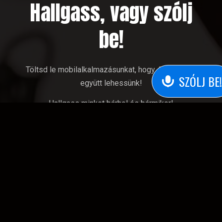
Hallgass, vagy szólj
be!
Töltsd le mobilalkalmazásunkat, hogy éjjel-nappal
SZÓLJ BE!
együtt lehessünk!
Hallgass minket bárhol és bármikor!
Vegyél részt
nyereményjátékainkban
, kérj dalt a
kívánságműsor
ban, vagy értesíts bennünket talált
állatok
ról,
közlekedés
i helyzetről, rendkívüli
események
ről.
Hallgass minket bárhol, vagy küldd el nekünk
hangüzeneted az alkalmazással!