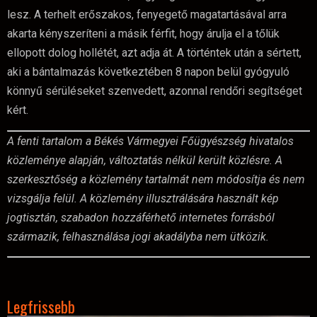
lesz. A terhelt erőszakos, fenyegető magatartásával arra
akarta kényszeríteni a másik férfit, hogy árulja el a tőlük
ellopott dolog hollétét, azt adja át. A történtek után a sértett,
aki a bántalmazás következtében 8 napon belül gyógyuló
könnyű sérüléseket szenvedett, azonnal rendőri segítséget
kért.
A fenti tartalom a Békés Vármegyei Főügyészség hivatalos
közleménye alapján, változtatás nélkül került közlésre. A
szerkesztőség a közlemény tartalmát nem módosítja és nem
vizsgálja felül. A közlemény illusztrálására használt kép
jogtisztán, szabadon hozzáférhető internetes forrásból
származik, felhasználása jogi akadályba nem ütközik.
Legfrissebb