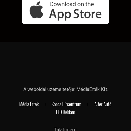
A weboldal üzemeltetője: MédiaÉrték Kft.
Média Érték
Körös Hírcentrum
Alter Autó
LED Reklám
Találj meg :