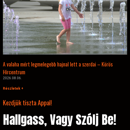
A valaha mért legmelegebb hajnal lett a szerdai – Körös
Hírcentrum
2026.08.06.
Részletek +
Kezdjük tiszta Appal!
Hallgass, Vagy Szólj Be!