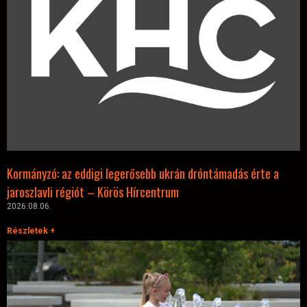
Kormányzó: az eddigi legerősebb ukrán dróntámadás érte a
jaroszlavli régiót – Körös Hírcentrum
2026.08.06.
Részletek +