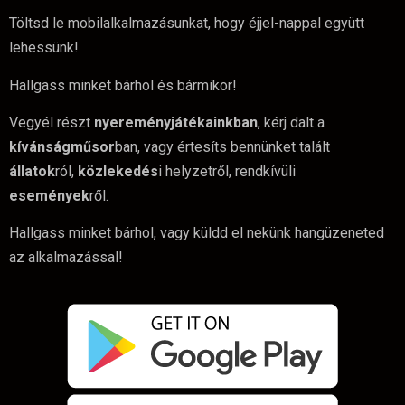
Töltsd le mobilalkalmazásunkat, hogy éjjel-nappal együtt
lehessünk!
Hallgass minket bárhol és bármikor!
Vegyél részt
nyereményjátékainkban
, kérj dalt a
kívánságműsor
ban, vagy értesíts bennünket talált
állatok
ról,
közlekedés
i helyzetről, rendkívüli
események
ről.
Hallgass minket bárhol, vagy küldd el nekünk hangüzeneted
az alkalmazással!