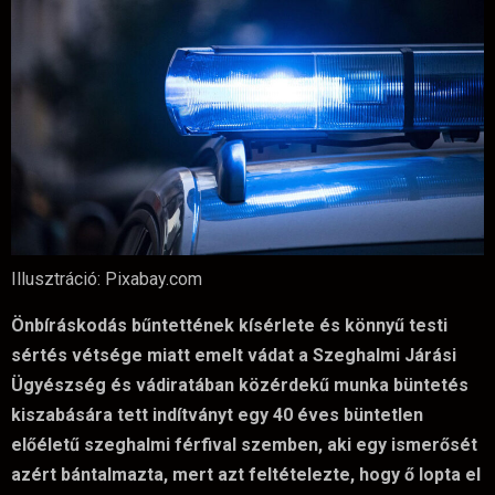
Illusztráció: Pixabay.com
Önbíráskodás bűntettének kísérlete és könnyű testi
sértés vétsége miatt emelt vádat a Szeghalmi Járási
Ügyészség és vádiratában közérdekű munka büntetés
kiszabására tett indítványt egy 40 éves büntetlen
előéletű szeghalmi férfival szemben, aki egy ismerősét
azért bántalmazta, mert azt feltételezte, hogy ő lopta el