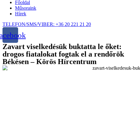
Főoldal
Műsoraink
Hírek
TELEFON/SMS/VIBER: +36 20 221 21 20
acebook
Zavart viselkedésük buktatta le őket:
drogos fiatalokat fogtak el a rendőrök
Békésen – Körös Hírcentrum