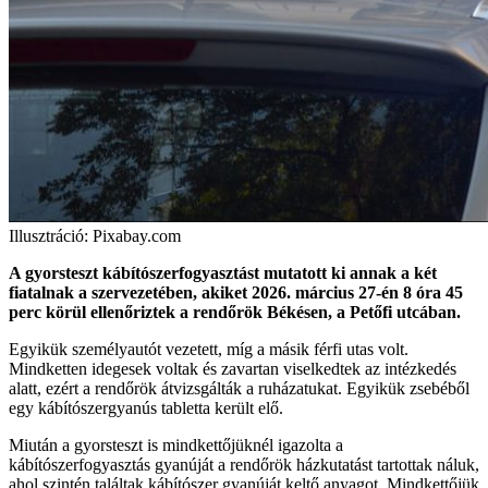
Illusztráció: Pixabay.com
A gyorsteszt kábítószerfogyasztást mutatott ki annak a két
fiatalnak a szervezetében, akiket 2026. március 27-én 8 óra 45
perc körül ellenőriztek a rendőrök Békésen, a Petőfi utcában.
Egyikük személyautót vezetett, míg a másik férfi utas volt.
Mindketten idegesek voltak és zavartan viselkedtek az intézkedés
alatt, ezért a rendőrök átvizsgálták a ruházatukat. Egyikük zsebéből
egy kábítószergyanús tabletta került elő.
Miután a gyorsteszt is mindkettőjüknél igazolta a
kábítószerfogyasztás gyanúját a rendőrök házkutatást tartottak náluk,
ahol szintén találtak kábítószer gyanúját keltő anyagot. Mindkettőjük