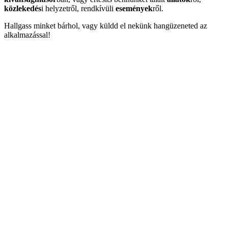
közlekedés
i helyzetről, rendkívüli
események
ről.
Hallgass minket bárhol, vagy küldd el nekünk hangüzeneted az
alkalmazással!