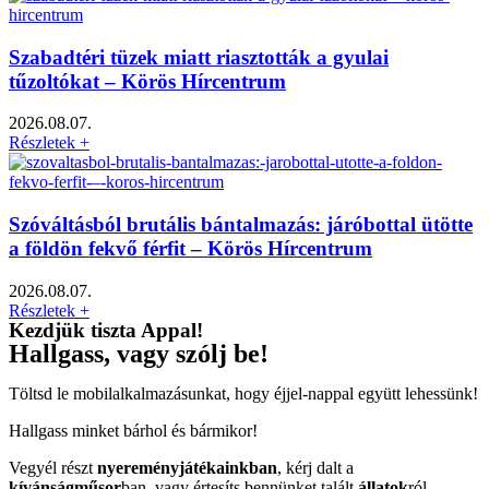
Szabadtéri tüzek miatt riasztották a gyulai
tűzoltókat – Körös Hírcentrum
2026.08.07.
Részletek +
Szóváltásból brutális bántalmazás: járóbottal ütötte
a földön fekvő férfit – Körös Hírcentrum
2026.08.07.
Részletek +
Kezdjük tiszta Appal!
Hallgass, vagy szólj be!
Töltsd le mobilalkalmazásunkat, hogy éjjel-nappal együtt lehessünk!
Hallgass minket bárhol és bármikor!
Vegyél részt
nyereményjátékainkban
, kérj dalt a
kívánságműsor
ban, vagy értesíts bennünket talált
állatok
ról,