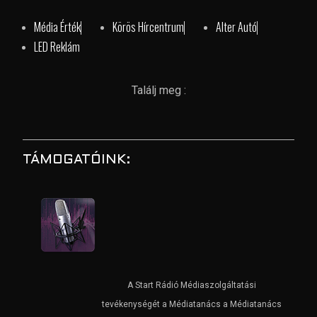
Média Érték
Körös Hírcentrum
Alter Autó
LED Reklám
Találj meg :
TÁMOGATÓINK:
A Start Rádió Médiaszolgáltatási
tevékenységét a Médiatanács a Médiatanács