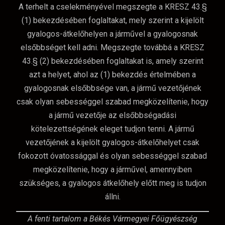
A terhelt a cselekményével megszegte a KRESZ 43.§
(1) bekezdésében foglaltakat, mely szerint a kijelölt
gyalogos-átkelőhelyen a járművel a gyalogosnak
elsőbbséget kell adni. Megszegte továbbá a KRESZ
43.§ (2) bekezdésében foglaltakat is, amely szerint
azt a helyet, ahol az (1) bekezdés értelmében a
gyalogosnak elsőbbsége van, a jármű vezetőjének
csak olyan sebességgel szabad megközelítenie, hogy
a jármű vezetője az elsőbbségadási
kötelezettségének eleget tudjon tenni. A jármű
vezetőjének a kijelölt gyalogos-átkelőhelyet csak
fokozott óvatossággal és olyan sebességgel szabad
megközelítenie, hogy a járművel, amennyiben
szükséges, a gyalogos átkelőhely előtt meg is tudjon
állni.
A fenti tartalom a Békés Vármegyei Főügyészség