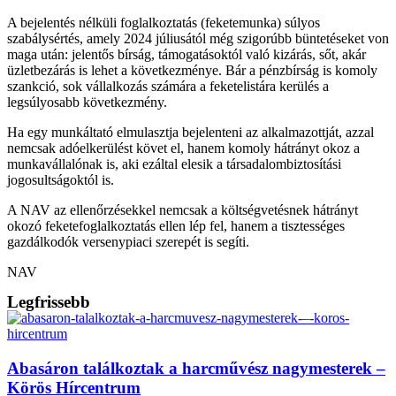
A bejelentés nélküli foglalkoztatás (feketemunka) súlyos
szabálysértés, amely 2024 júliusától még szigorúbb büntetéseket von
maga után: jelentős bírság, támogatásoktól való kizárás, sőt, akár
üzletbezárás is lehet a következménye. Bár a pénzbírság is komoly
szankció, sok vállalkozás számára a feketelistára kerülés a
legsúlyosabb következmény.
Ha egy munkáltató elmulasztja bejelenteni az alkalmazottját, azzal
nemcsak adóelkerülést követ el, hanem komoly hátrányt okoz a
munkavállalónak is, aki ezáltal elesik a társadalombiztosítási
jogosultságoktól is.
A NAV az ellenőrzésekkel nemcsak a költségvetésnek hátrányt
okozó feketefoglalkoztatás ellen lép fel, hanem a tisztességes
gazdálkodók versenypiaci szerepét is segíti.
NAV
Legfrissebb
Abasáron találkoztak a harcművész nagymesterek –
Körös Hírcentrum