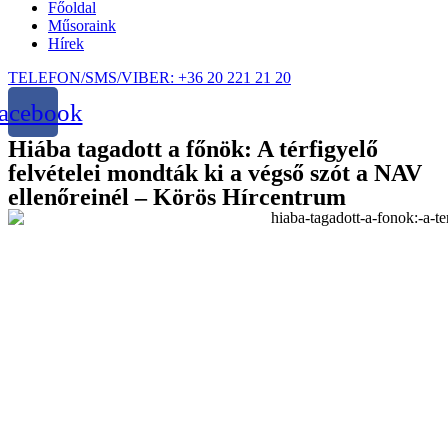
Főoldal
Műsoraink
Hírek
TELEFON/SMS/VIBER: +36 20 221 21 20
acebook
Hiába tagadott a főnök: A térfigyelő
felvételei mondták ki a végső szót a NAV
ellenőreinél – Körös Hírcentrum