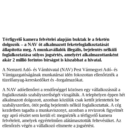
Térfigyelő kamera felvételei alapján buktak le a feketén
dolgozók – a NAV öt alkalmazott feketefoglalkoztatását
állapította meg. A munkavállalók illegális, bejelentés nélküli
foglalkoztatása súlyos jogsértés, amelyért alkalmazottanként
akár 2 millió forintos bírságot is kiszabhat a hivatal.
A Nemzeti Adó- és Vámhivatal (NAV) Pest Vármegyei Adó- és
Vámigazgatóságának munkatársai idén fokozottan ellenőrizték a
tüzelőanyag-kereskedőket és -forgalmazókat.
A NAV adóellenőrei a rendőrséggel közösen egy vállalkozásnál a
foglalkoztatás szabályszerűségét vizsgálták. A telephelyen éppen hét
alkalmazott dolgozott, azonban közülük csak kettőt jelentettek be
szabályszerűen, ötöt pedig bejelentés nélkül foglalkoztattak. A cég
kezdetben tagadta a munkaviszonyt, azonban a revizorok figyelmét
egy apró részlet sem kerüli el: megnézték a térfigyelő kamera
felvételeit, amelyek egyértelműen alátámasztották feltevésüket. Az
ellenőrzés végén a vállalkozó elismerte a jogsértést.