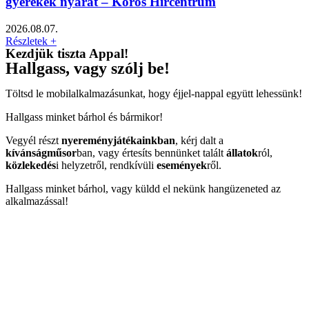
gyerekek nyarát – Körös Hírcentrum
2026.08.07.
Részletek +
Kezdjük tiszta Appal!
Hallgass, vagy szólj be!
Töltsd le mobilalkalmazásunkat, hogy éjjel-nappal együtt lehessünk!
Hallgass minket bárhol és bármikor!
Vegyél részt
nyereményjátékainkban
, kérj dalt a
kívánságműsor
ban, vagy értesíts bennünket talált
állatok
ról,
közlekedés
i helyzetről, rendkívüli
események
ről.
Hallgass minket bárhol, vagy küldd el nekünk hangüzeneted az
alkalmazással!