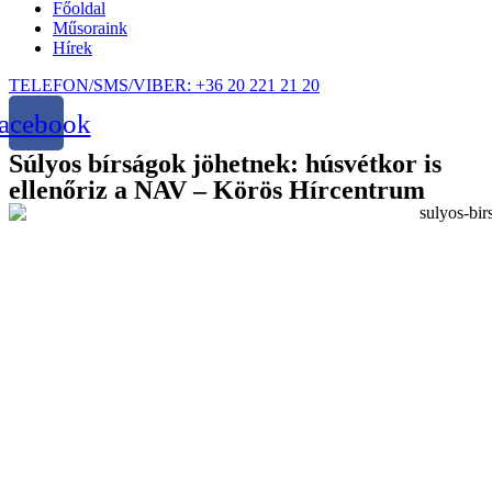
Főoldal
Műsoraink
Hírek
TELEFON/SMS/VIBER: +36 20 221 21 20
acebook
Súlyos bírságok jöhetnek: húsvétkor is
ellenőriz a NAV – Körös Hírcentrum