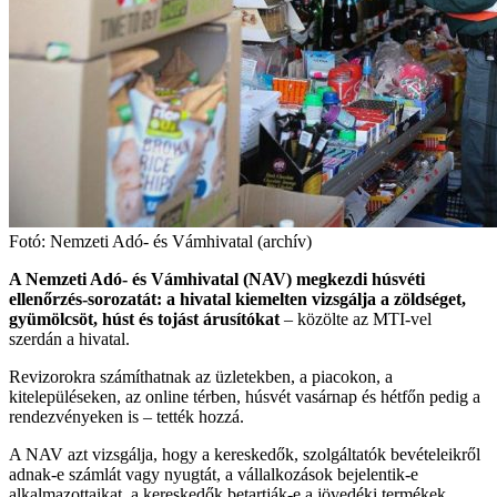
Fotó: Nemzeti Adó- és Vámhivatal (archív)
A Nemzeti Adó- és Vámhivatal (NAV) megkezdi húsvéti
ellenőrzés-sorozatát: a hivatal kiemelten vizsgálja a zöldséget,
gyümölcsöt, húst és tojást árusítókat
– közölte az MTI-vel
szerdán a hivatal.
Revizorokra számíthatnak az üzletekben, a piacokon, a
kitelepüléseken, az online térben, húsvét vasárnap és hétfőn pedig a
rendezvényeken is – tették hozzá.
A NAV azt vizsgálja, hogy a kereskedők, szolgáltatók bevételeikről
adnak-e számlát vagy nyugtát, a vállalkozások bejelentik-e
alkalmazottaikat, a kereskedők betartják-e a jövedéki termékek