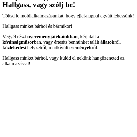
Hallgass, vagy szólj be!
Töltsd le mobilalkalmazásunkat, hogy éjjel-nappal együtt lehessünk!
Hallgass minket bárhol és bármikor!
Vegyél részt
nyereményjátékainkban
, kérj dalt a
kívánságműsor
ban, vagy értesíts bennünket talált
állatok
ról,
közlekedés
i helyzetről, rendkívüli
események
ről.
Hallgass minket bárhol, vagy küldd el nekünk hangüzeneted az
alkalmazással!