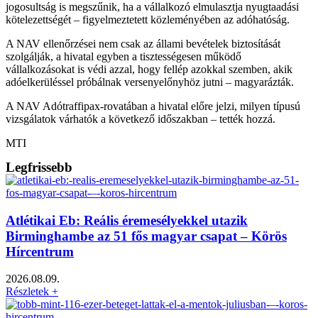
jogosultság is megszűnik, ha a vállalkozó elmulasztja nyugtaadási
kötelezettségét – figyelmeztetett közleményében az adóhatóság.
A NAV ellenőrzései nem csak az állami bevételek biztosítását
szolgálják, a hivatal egyben a tisztességesen működő
vállalkozásokat is védi azzal, hogy fellép azokkal szemben, akik
adóelkerüléssel próbálnak versenyelőnyhöz jutni – magyarázták.
A NAV Adótraffipax-rovatában a hivatal előre jelzi, milyen típusú
vizsgálatok várhatók a következő időszakban – tették hozzá.
MTI
Legfrissebb
Atlétikai Eb: Reális éremesélyekkel utazik
Birminghambe az 51 fős magyar csapat – Körös
Hírcentrum
2026.08.09.
Részletek +