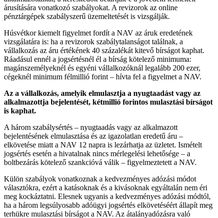
árusítására vonatkozó szabályokat. A revizorok az online
pénztárgépek szabályszerű üzemeltetését is vizsgálják.
Húsvétkor kiemelt figyelmet fordít a NAV az áruk eredetének
vizsgálatára is: ha a revizorok szabálytalanságot találnak, a
vállalkozás az áru értékének 40 százalékát kitevő bírságot kaphat.
Ráadásul ennél a jogsértésnél él a bírság kötelező minimuma:
magánszemélyeknél és egyéni vállalkozóknál legalább 200 ezer,
cégeknél minimum félmillió forint – hívta fel a figyelmet a NAV.
Az a vállalkozás, amelyik elmulasztja a nyugtaadást vagy az
alkalmazottja bejelentését, kétmillió forintos mulasztási bírságot
is kaphat.
A három szabálysértés – nyugtaadás vagy az alkalmazott
bejelentésének elmulasztása és az igazolatlan eredetű áru –
elkövetése miatt a NAV 12 napra is lezárhatja az üzletet. Ismételt
jogsértés esetén a hivatalnak nincs mérlegelési lehetősége – a
boltbezárás kötelező szankcióvá válik – figyelmeztetett a NAV.
Külön szabályok vonatkoznak a kedvezményes adózási módot
választókra, ezért a katásoknak és a kivásoknak egyáltalán nem éri
meg kockáztatni. Elesnek ugyanis a kedvezményes adózási módtól,
ha a három legsúlyosabb adóügyi jogsértés elkövetéséért állapít meg
terhükre mulasztási bírságot a NAV. Az átalányadózásra való