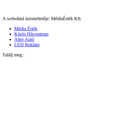
A weboldal üzemeltetője: MédiaÉrték Kft.
Média Érték
Körös Hírcentrum
Alter Autó
LED Reklám
Találj meg :