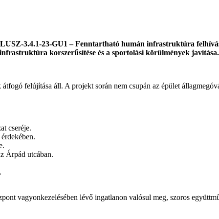
SZ-3.4.1-23-GU1 – Fenntartható humán infrastruktúra felhívás k
i infrastruktúra korszerűsítése és a sportolási körülmények javítása.
 átfogó felújítása áll. A projekt során nem csupán az épület állagmegó
at cseréje.
s érdekében.
e.
az Árpád utcában.
.
zpont vagyonkezelésében lévő ingatlanon valósul meg, szoros együttmű