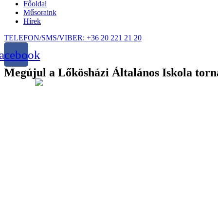
Főoldal
Műsoraink
Hírek
TELEFON/SMS/VIBER: +36 20 221 21 20
acebook
Megújul a Lőkösházi Általános Iskola to