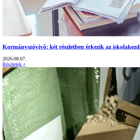
Kormányszóvivő: két részletben érkezik az iskolakezd
2026.08.07.
Részletek +