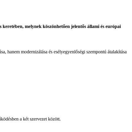
eretében, melynek köszönhetően jelentős állami és európai
vása, hanem modernizálása és esélyegyenlőségi szempontú átalakítása
ködésben a két szervezet között.