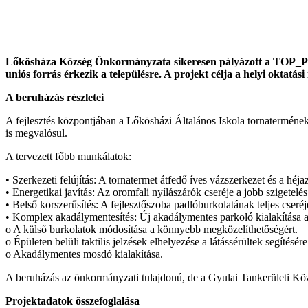
Lőkösháza Község Önkormányzata sikeresen pályázott a TOP_PLU
uniós forrás érkezik a településre. A projekt célja a helyi oktatás
A beruházás részletei
A fejlesztés központjában a Lőkösházi Általános Iskola tornatermének
is megvalósul.
A tervezett főbb munkálatok:
• Szerkezeti felújítás: A tornatermet átfedő íves vázszerkezet és a héjaz
• Energetikai javítás: Az oromfali nyílászárók cseréje a jobb szigetelé
• Belső korszerűsítés: A fejlesztőszoba padlóburkolatának teljes cseréj
• Komplex akadálymentesítés: Új akadálymentes parkoló kialakítása 
o A külső burkolatok módosítása a könnyebb megközelíthetőségért.
o Épületen belüli taktilis jelzések elhelyezése a látássérültek segítésére
o Akadálymentes mosdó kialakítása.
A beruházás az önkormányzati tulajdonú, de a Gyulai Tankerületi Kö
Projektadatok összefoglalása