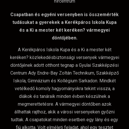
Csapatban és egyéni versenyben is összemérték
tudásukat a gyerekek a Kerékpáros Iskola Kupa
és a Ki a mester két keréken? vármegyei
döntőjében.
A Kerékpáros Iskola Kupa és a Ki a mester két
keréken? közlekedésbiztonsági versenyek vármegyei
döntőjének adott otthont tegnap a Gyulai Szakképzési
Centrum Ady Endre-Bay Zoltán Technikum, Szakképző
Iskola, Gimnázium és Kollégium Sarkadon. Mindkét
vetélkedő komoly hagyományokra tekint vissza, a
diákok és tanáraik minden évben készülnek a
megmerettetésre. A vármegyei döntőben azok
állhattak rajthoz, akik a városi versenyeken győzni
tudtak. A csapatokat minden esetben egy lány és egy
fiú alkotta. Volt elméleti feladat, ahol egy tesztet