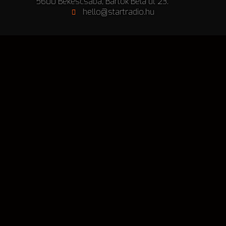
5600 Békéscsaba, Bartók Béla út 23.
hello@startradio.hu