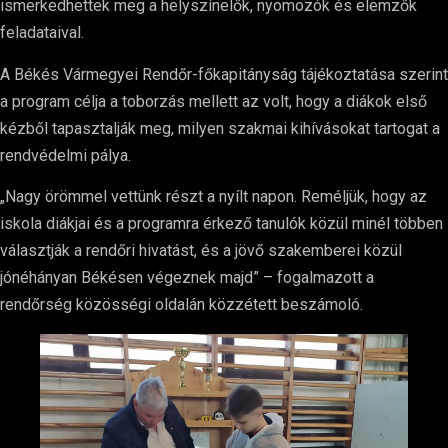
ismerkedhettek meg a helyszínelők, nyomozók és elemzők
feladataival.
A Békés Vármegyei Rendőr-főkapitányság tájékoztatása szerint
a program célja a toborzás mellett az volt, hogy a diákok első
kézből tapasztalják meg, milyen szakmai kihívásokat tartogat a
rendvédelmi pálya.
„Nagy örömmel vettünk részt a nyílt napon. Reméljük, hogy az
iskola diákjai és a programra érkező tanulók közül minél többen
választják a rendőri hivatást, és a jövő szakemberei közül
jónéhányan Békésen végeznek majd” – fogalmazott a
rendőrség közösségi oldalán közzétett beszámoló.