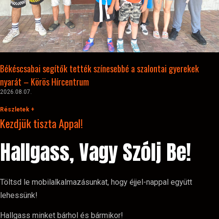
Békéscsabai segítők tették színesebbé a szalontai gyerekek
nyarát – Körös Hírcentrum
2026.08.07.
Részletek +
Kezdjük tiszta Appal!
Hallgass, Vagy Szólj Be!
Töltsd le mobilalkalmazásunkat, hogy éjjel-nappal együtt
lehessünk!
Hallgass minket bárhol és bármikor!