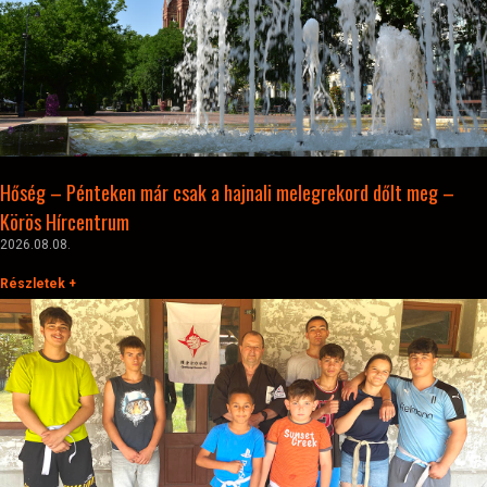
Hőség – Pénteken már csak a hajnali melegrekord dőlt meg –
Körös Hírcentrum
2026.08.08.
Részletek +