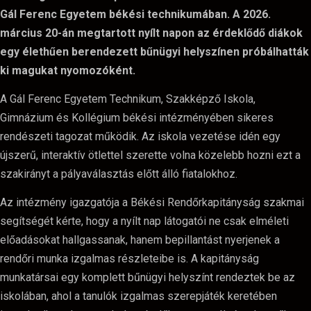
Gál Ferenc Egyetem békési technikumában. A 2026.
március 20-án megtartott nyílt napon az érdeklődő diákok
egy élethűen berendezett bűnügyi helyszínen próbálhatták
ki magukat nyomozóként.
A Gál Ferenc Egyetem Technikum, Szakképző Iskola,
Gimnázium és Kollégium békési intézményében sikeres
rendészeti tagozat működik. Az iskola vezetése idén egy
újszerű, interaktív ötlettel szerette volna közelebb hozni ezt a
szakirányt a pályaválasztás előtt álló fiatalokhoz.
Az intézmény igazgatója a Békési Rendőrkapitányság szakmai
segítségét kérte, hogy a nyílt nap látogatói ne csak elméleti
előadásokat hallgassanak, hanem bepillantást nyerjenek a
rendőri munka izgalmas részleteibe is. A kapitányság
munkatársai egy komplett bűnügyi helyszínt rendeztek be az
iskolában, ahol a tanulók izgalmas szerepjáték keretében