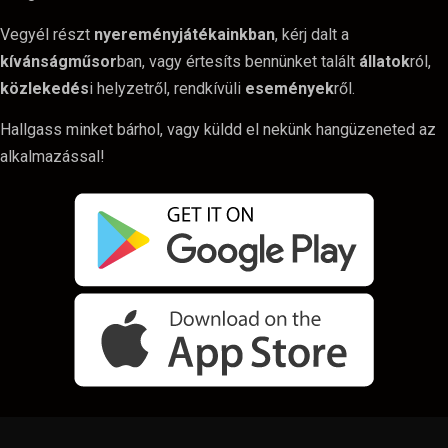
Vegyél részt
nyereményjátékainkban
, kérj dalt a
kívánságműsor
ban, vagy értesíts bennünket talált
állatok
ról,
közlekedés
i helyzetről, rendkívüli
események
ről.
Hallgass minket bárhol, vagy küldd el nekünk hangüzeneted az
alkalmazással!