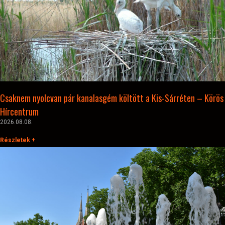
Csaknem nyolcvan pár kanalasgém költött a Kis-Sárréten – Körös
Hírcentrum
2026.08.08.
Részletek +