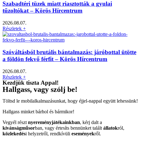
Szabadtéri tüzek miatt riasztották a gyulai
tűzoltókat – Körös Hírcentrum
2026.08.07.
Részletek +
Szóváltásból brutális bántalmazás: járóbottal ütötte
a földön fekvő férfit – Körös Hírcentrum
2026.08.07.
Részletek +
Kezdjük tiszta Appal!
Hallgass, vagy szólj be!
Töltsd le mobilalkalmazásunkat, hogy éjjel-nappal együtt lehessünk!
Hallgass minket bárhol és bármikor!
Vegyél részt
nyereményjátékainkban
, kérj dalt a
kívánságműsor
ban, vagy értesíts bennünket talált
állatok
ról,
közlekedés
i helyzetről, rendkívüli
események
ről.