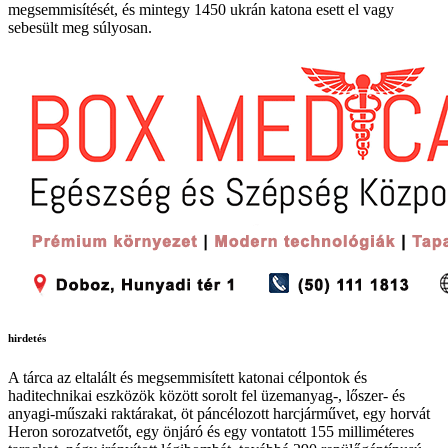
megsemmisítését, és mintegy 1450 ukrán katona esett el vagy
sebesült meg súlyosan.
hirdetés
A tárca az eltalált és megsemmisített katonai célpontok és
haditechnikai eszközök között sorolt fel üzemanyag-, lőszer- és
anyagi-műszaki raktárakat, öt páncélozott harcjárművet, egy horvát
Heron sorozatvetőt, egy önjáró és egy vontatott 155 milliméteres