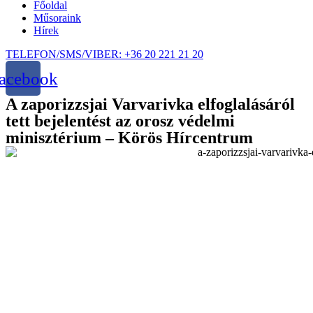
Főoldal
Műsoraink
Hírek
TELEFON/SMS/VIBER: +36 20 221 21 20
acebook
A zaporizzsjai Varvarivka elfoglalásáról
tett bejelentést az orosz védelmi
minisztérium – Körös Hírcentrum