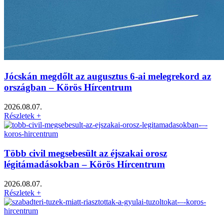
Jócskán megdőlt az augusztus 6-ai melegrekord az
országban – Körös Hírcentrum
2026.08.07.
Részletek +
Több civil megsebesült az éjszakai orosz
légitámadásokban – Körös Hírcentrum
2026.08.07.
Részletek +