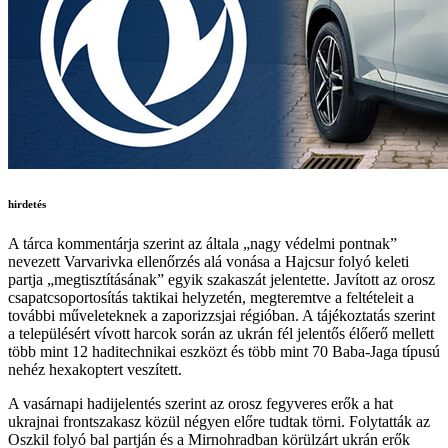
hirdetés
A tárca kommentárja szerint az általa „nagy védelmi pontnak”
nevezett Varvarivka ellenőrzés alá vonása a Hajcsur folyó keleti
partja „megtisztításának” egyik szakaszát jelentette. Javított az orosz
csapatcsoportosítás taktikai helyzetén, megteremtve a feltételeit a
további műveleteknek a zaporizzsjai régióban. A tájékoztatás szerint
a településért vívott harcok során az ukrán fél jelentős élőerő mellett
több mint 12 haditechnikai eszközt és több mint 70 Baba-Jaga típusú
nehéz hexakoptert veszített.
A vasárnapi hadijelentés szerint az orosz fegyveres erők a hat
ukrajnai frontszakasz közül négyen előre tudtak törni. Folytatták az
Oszkil folyó bal partján és a Mirnohradban körülzárt ukrán erők