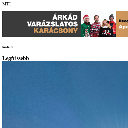
MTI
hirdetés
Legfrissebb