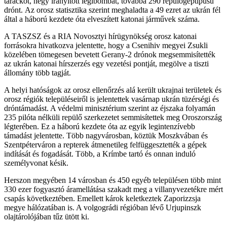
tarackot, négy irányított légibombát, továbbá 290 repülőgéptípusú
drónt. Az orosz statisztika szerint meghaladta a 49 ezret az ukrán fél
által a háború kezdete óta elveszített katonai járművek száma.
A TASZSZ és a RIA Novosztyi hírügynökség orosz katonai
forrásokra hivatkozva jelentette, hogy a Csenihiv megyei Zsukli
közelében tömegesen bevetett Gerany-2 drónok megsemmisítették
az ukrán katonai hírszerzés egy vezetési pontját, megölve a tiszti
állomány több tagját.
A helyi hatóságok az orosz ellenőrzés alá került ukrajnai területek és
orosz régiók településeiről is jelentettek vasárnap ukrán tüzérségi és
dróntámadást. A védelmi minisztérium szerint az éjszaka folyamán
235 pilóta nélküli repülő szerkezetet semmisítettek meg Oroszország
légterében. Ez a háború kezdete óta az egyik legintenzívebb
támadást jelentette. Több nagyvárosban, köztük Moszkvában és
Szentpéterváron a repterek átmenetileg felfüggesztették a gépek
indítását és fogadását. Több, a Krímbe tartó és onnan induló
személyvonat késik.
Herszon megyében 14 városban és 450 egyéb településen több mint
330 ezer fogyasztó áramellátása szakadt meg a villanyvezetékre mért
csapás következtében. Emellett károk keletkeztek Zaporizzsja
megye hálózatában is. A volgográdi régióban lévő Urjupinszk
olajtárolójában tűz ütött ki.