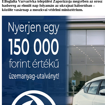
Elfoglalta Varvarivka települést Zaporizzsja megyében az orosz
hadsereg az elmúlt nap folyamán az ukrajnai háborúban –
közölte vasárnap a moszkvai védelmi minisztérium.