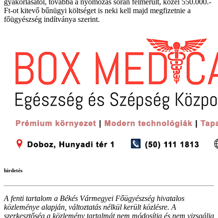
gyakorlásától, továbbá a nyomozás során felmerült, közel 550.000.-
Ft-ot kitevő bűnügyi költséget is neki kell majd megfizetnie a
főügyészség indítványa szerint.
hirdetés
A fenti tartalom a Békés Vármegyei Főügyészség hivatalos
közleménye alapján, változtatás nélkül került közlésre. A
szerkesztőség a közlemény tartalmát nem módosítja és nem vizsgálja