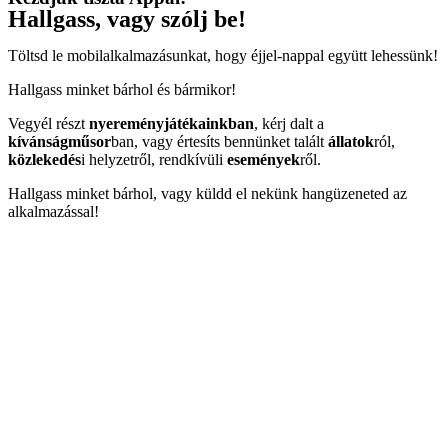
Hallgass, vagy szólj be!
Töltsd le mobilalkalmazásunkat, hogy éjjel-nappal együtt lehessünk!
Hallgass minket bárhol és bármikor!
Vegyél részt
nyereményjátékainkban
, kérj dalt a
kívánságműsor
ban, vagy értesíts bennünket talált
állatok
ról,
közlekedés
i helyzetről, rendkívüli
események
ről.
Hallgass minket bárhol, vagy küldd el nekünk hangüzeneted az
alkalmazással!