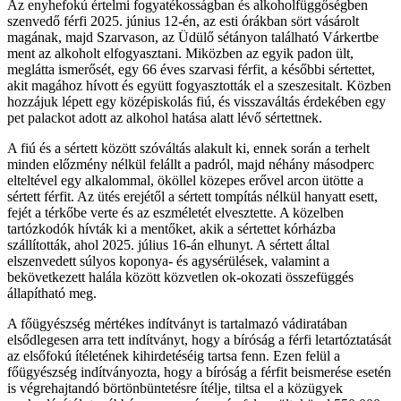
Az enyhefokú értelmi fogyatékosságban és alkoholfüggőségben
szenvedő férfi 2025. június 12-én, az esti órákban sört vásárolt
magának, majd Szarvason, az Üdülő sétányon található Várkertbe
ment az alkoholt elfogyasztani. Miközben az egyik padon ült,
meglátta ismerősét, egy 66 éves szarvasi férfit, a későbbi sértettet,
akit magához hívott és együtt fogyasztották el a szeszesitalt. Közben
hozzájuk lépett egy középiskolás fiú, és visszaváltás érdekében egy
pet palackot adott az alkohol hatása alatt lévő sértettnek.
A fiú és a sértett között szóváltás alakult ki, ennek során a terhelt
minden előzmény nélkül felállt a padról, majd néhány másodperc
elteltével egy alkalommal, ököllel közepes erővel arcon ütötte a
sértett férfit. Az ütés erejétől a sértett tompítás nélkül hanyatt esett,
fejét a térkőbe verte és az eszméletét elvesztette. A közelben
tartózkodók hívták ki a mentőket, akik a sértettet kórházba
szállították, ahol 2025. július 16-án elhunyt. A sértett által
elszenvedett súlyos koponya- és agysérülések, valamint a
bekövetkezett halála között közvetlen ok-okozati összefüggés
állapítható meg.
A főügyészség mértékes indítványt is tartalmazó vádiratában
elsődlegesen arra tett indítványt, hogy a bíróság a férfi letartóztatását
az elsőfokú ítéletének kihirdetéséig tartsa fenn. Ezen felül a
főügyészség indítványozta, hogy a bíróság a férfit beismerése esetén
is végrehajtandó börtönbüntetésre ítélje, tiltsa el a közügyek