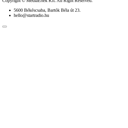
Copyright © MédiaÉrték Kft. All Right Reserved.
5600 Békéscsaba, Bartók Béla út 23.
hello@startradio.hu