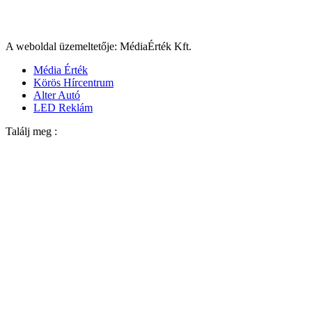
A weboldal üzemeltetője: MédiaÉrték Kft.
Média Érték
Körös Hírcentrum
Alter Autó
LED Reklám
Találj meg :