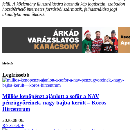
felül. A közlemény illusztrálására használt kép jogtisztán, szabadon
hozzáférhető internetes forrásból származik, felhasználása jogi
akadályba nem ütközik.
hirdetés
Legfrissebb
Milliós kenőpénzt ajánlott a sofőr a NAV
pénzügyőreinek, nagy bajba került – Körös
Hírcentrum
2026.08.06.
Részletek +