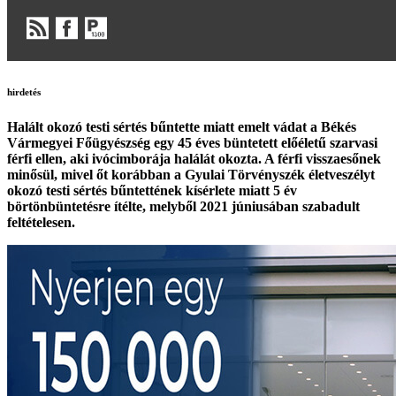
hirdetés
Halált okozó testi sértés bűntette miatt emelt vádat a Békés
Vármegyei Főügyészség egy 45 éves büntetett előéletű szarvasi
férfi ellen, aki ivócimborája halálát okozta. A férfi visszaesőnek
minősül, mivel őt korábban a Gyulai Törvényszék életveszélyt
okozó testi sértés bűntettének kísérlete miatt 5 év
börtönbüntetésre ítélte, melyből 2021 júniusában szabadult
feltételesen.