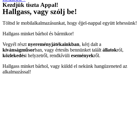
Kezdjük tiszta Appal!
Hallgass, vagy szólj be!
Töltsd le mobilalkalmazásunkat, hogy éjjel-nappal együtt lehessünk!
Hallgass minket bárhol és bármikor!
Vegyél részt
nyereményjátékainkban
, kérj dalt a
kívánságműsor
ban, vagy értesíts bennünket talált
állatok
ról,
közlekedés
i helyzetről, rendkívüli
események
ről.
Hallgass minket bárhol, vagy küldd el nekünk hangüzeneted az
alkalmazással!