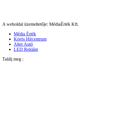
A weboldal üzemeltetője: MédiaÉrték Kft.
Média Érték
Körös Hírcentrum
Alter Autó
LED Reklám
Találj meg :