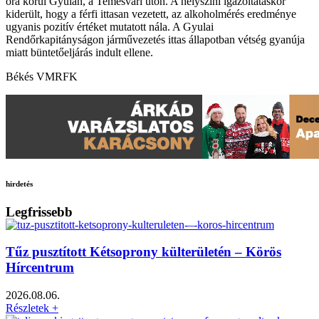
óra körül Gyulán, a Temesvári úton. A helyszíni igazoltatáskor
kiderült, hogy a férfi ittasan vezetett, az alkoholmérés eredménye
ugyanis pozitív értéket mutatott nála. A Gyulai
Rendőrkapitányságon járművezetés ittas állapotban vétség gyanúja
miatt büntetőeljárás indult ellene.
Békés VMRFK
hirdetés
Legfrissebb
Tűz pusztított Kétsoprony külterületén – Körös
Hírcentrum
2026.08.06.
Részletek +