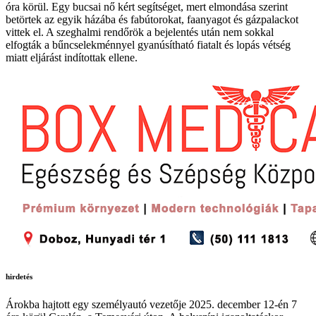
óra körül. Egy bucsai nő kért segítséget, mert elmondása szerint
betörtek az egyik házába és fabútorokat, faanyagot és gázpalackot
vittek el. A szeghalmi rendőrök a bejelentés után nem sokkal
elfogták a bűncselekménnyel gyanúsítható fiatalt és lopás vétség
miatt eljárást indítottak ellene.
hirdetés
Árokba hajtott egy személyautó vezetője 2025. december 12-én 7