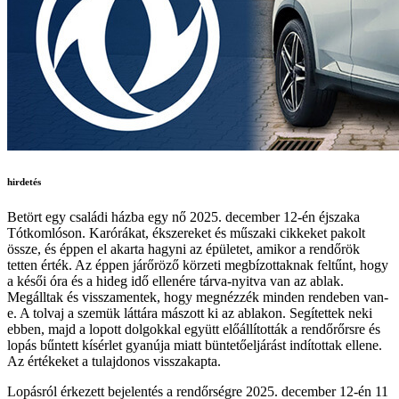
hirdetés
Betört egy családi házba egy nő 2025. december 12-én éjszaka
Tótkomlóson. Karórákat, ékszereket és műszaki cikkeket pakolt
össze, és éppen el akarta hagyni az épületet, amikor a rendőrök
tetten érték. Az éppen járőröző körzeti megbízottaknak feltűnt, hogy
a késői óra és a hideg idő ellenére tárva-nyitva van az ablak.
Megálltak és visszamentek, hogy megnézzék minden rendeben van-
e. A tolvaj a szemük láttára mászott ki az ablakon. Segítettek neki
ebben, majd a lopott dolgokkal együtt előállították a rendőrőrsre és
lopás bűntett kísérlet gyanúja miatt büntetőeljárást indítottak ellene.
Az értékeket a tulajdonos visszakapta.
Lopásról érkezett bejelentés a rendőrségre 2025. december 12-én 11