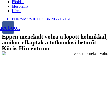
Főoldal
Műsoraink
Hírek
TELEFON/SMS/VIBER: +36 20 221 21 20
acebook
Éppen menekült volna a lopott holmikkal,
amikor elkapták a tótkomlósi betörőt –
Körös Hírcentrum