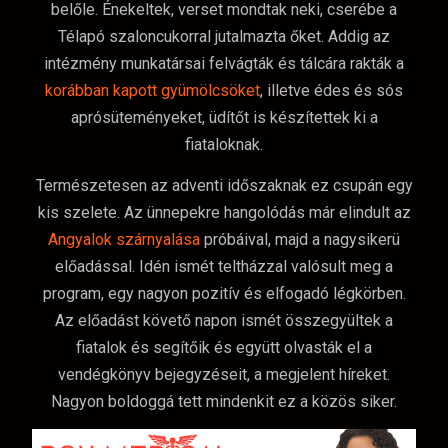
belőle. Énekeltek, verset mondtak neki, cserébe a
Télapó szaloncukorral jutalmazta őket. Addig az
intézmény munkatársai felvágták és tálcára rakták a
korábban kapott gyümölcsöket
, illetve édes és sós
aprósüteményeket, üdítőt is készítettek ki a
fiataloknak.
Természetesen az adventi időszaknak ez csupán egy
kis szelete. Az ünnepekre hangolódás már elindult az
Angyalok szárnyalása
próbáival, majd a nagysikerü
előadással. Idén ismét teltházzal valósult meg a
program, egy nagyon pozitív és elfogadó légkörben.
Az előadást követő napon ismét összegyültek a
fiatalok és segítőik és együtt olvasták el a
vendégkönyv bejegyzéseit, a megjelent híreket.
Nagyon boldoggá tett mindenkit ez a közös siker.