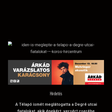
Hirdetés
A Télapó ismét meglátogatta a Degré utcai
fiatalokat, akik énekért, versért cserébe