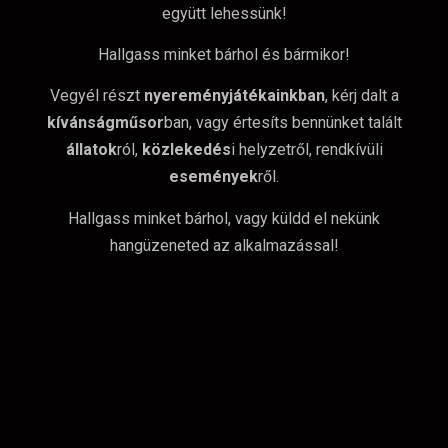
együtt lehessünk!
Hallgass minket bárhol és bármikor!
Vegyél részt
nyereményjátékainkban
, kérj dalt a
kívánságműsor
ban, vagy értesíts bennünket talált
állatok
ról,
közlekedés
i helyzetről, rendkívüli
események
ről.
Hallgass minket bárhol, vagy küldd el nekünk
hangüzeneted az alkalmazással!