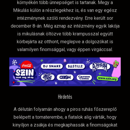
környékén több ünnepséget is tartanak. Megy a
Mikulás külön a részlegekhez is, és van egy egész
intézménynek szóló rendezvény. Erre került sor
december 8-án. Még aznap az intézmény egyik lakója
is mikulásnak öltözve több krampusszal együtt
körbejárta az otthont, meglepve a dolgozókat is
valamilyen finomsággal, vagy éppen virgáccsal.
Hirdetés
A délután folyamán ahogy a piros ruhás főszereplő
belépett a tornaterembe, a fiatalok alig várták, hogy
kinyíljon a zsákja és megkaphassák a finomságokat