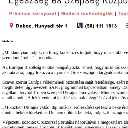
hirdetés
„Mindannyian tudjuk, mi forog kockán, és tudjuk, hogy nincs több ves
szempontjából is” – mondta.
Az Európai Bizottság elnöke hangsúlyozta: ismert, hogy az uniós sz
akarata arra, hogy fokozza a nyomást Oroszországon tárgyalóasztalhoz 
Szavai szerint Európa védelmének biztosítása saját felelőssége, ezért n
meghirdetett úgynevezett SAFE programmal kapcsolatban, amely 150 mi
tagállami tervből 15-ben szerepel Ukrajna támogatása. Mindez azonban 
tanulhatunk”. A felek védelmi ipari bázisainak integrálásával jelentős el
„Miközben Ukrajna valódi diplomáciai erőfeszítéseket tesz a béke ér
mintha békére törekedne. De nem dőlünk be neki, tudjuk, ki az agressz
Végezetül közölte: Oroszország brutális háborújával a megosztásra tö
összekötnek minket. Így fogunk továbblépni, egyesülten, Ukrajna tá