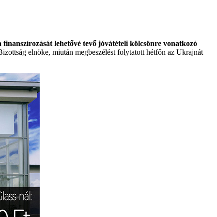
inanszírozását lehetővé tevő jóvátételi kölcsönre vonatkozó
Bizottság elnöke, miután megbeszélést folytatott hétfőn az Ukrajnát