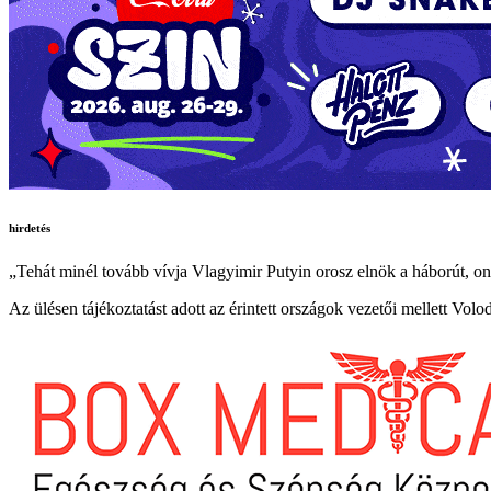
hirdetés
„Tehát minél tovább vívja Vlagyimir Putyin orosz elnök a háborút, ont
Az ülésen tájékoztatást adott az érintett országok vezetői mellett Vol