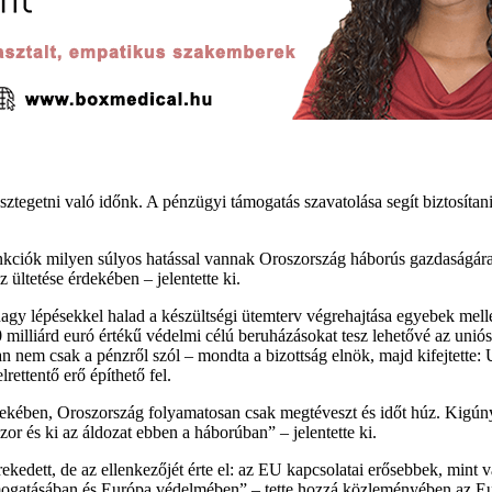
ztegetni való időnk. A pénzügyi támogatás szavatolása segít biztosítan
ankciók milyen súlyos hatással vannak Oroszország háborús gazdaságár
ültetése érdekében – jelentette ki.
agy lépésekkel halad a készültségi ütemterv végrehajtása egyebek mellett
lliárd euró értékű védelmi célú beruházásokat tesz lehetővé az uniós
nem csak a pénzről szól – mondta a bizottság elnök, majd kifejtette: U
rettentő erő építhető fel.
dekében, Oroszország folyamatosan csak megtéveszt és időt húz. Kigúny
or és ki az áldozat ebben a háborúban” – jelentette ki.
rekedett, de az ellenkezőjét érte el: az EU kapcsolatai erősebbek, min
mogatásában és Európa védelmében” – tette hozzá közleményében az Eu