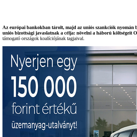
Az európai bankokban tárolt, majd az uniós szankciók nyomán bef
uniós bizottsági javaslatnak a célja: növelni a háború költségeit
támogató országok koalíciójának tagjaival.