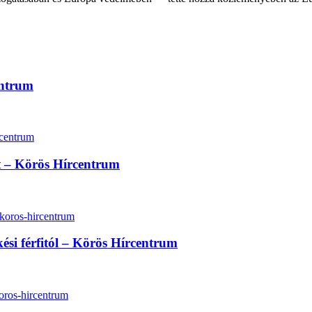
entrum
lt – Körös Hírcentrum
kési férfitól – Körös Hírcentrum