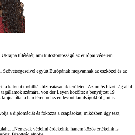
i Ukrajna túlélését, ami kulcsfontosságú az európai védelem
a. Szövetségeseivel együtt Európának megvannak az eszközei és az
 a katonai mobilitás biztosításának területén. Az uniós bizottság által
 tagállamok számára, von der Leyen közölte: a benyújtott 19
krajna által a harctéren nehezen levont tanulságokból „mi is
olja a diplomáciát és fokozza a csapásokat, miközben úgy tesz,
t valaha. „Nemcsak védelmi érdekeink, hanem közös értékeink is
rópai Bizottság elnöke.