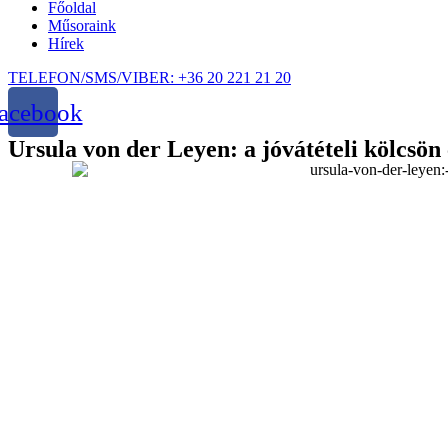
Főoldal
Műsoraink
Hírek
TELEFON/SMS/VIBER: +36 20 221 21 20
acebook
Ursula von der Leyen: a jóvátételi kölcsö