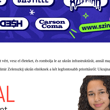
 vért, vesz el életeket, és rombolja le az ukrán infrastruktúrát, annál
odimir Zelenszkij ukrán elnöknek a két legfontosabb prioritásról: Ukrajn