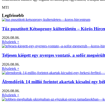
MTI
Legfrissebb
Tűz pusztított Kétsoprony külterületén – Körös Hírc
2026.08.06.
Részletek +
Teljesen kiégett egy nyerges vontató, a sofőr megsérü
2026.08.06.
Részletek +
Álrendőrök 14 millió forintot akartak kicsalni egy bé
2026.08.06.
Részletek +