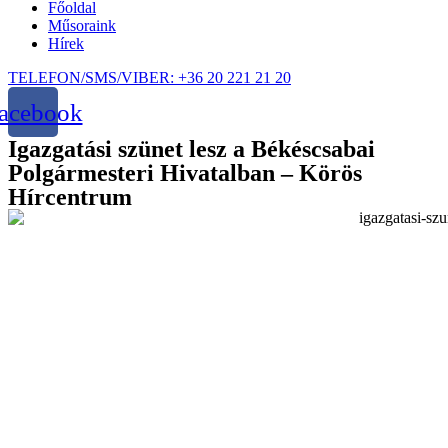
Főoldal
Műsoraink
Hírek
TELEFON/SMS/VIBER: +36 20 221 21 20
acebook
Igazgatási szünet lesz a Békéscsabai
Polgármesteri Hivatalban – Körös
Hírcentrum