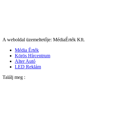
A weboldal üzemeltetője: MédiaÉrték Kft.
Média Érték
Körös Hírcentrum
Alter Autó
LED Reklám
Találj meg :