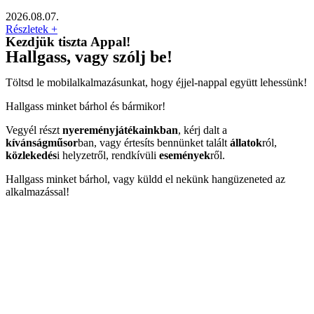
2026.08.07.
Részletek +
Kezdjük tiszta Appal!
Hallgass, vagy szólj be!
Töltsd le mobilalkalmazásunkat, hogy éjjel-nappal együtt lehessünk!
Hallgass minket bárhol és bármikor!
Vegyél részt
nyereményjátékainkban
, kérj dalt a
kívánságműsor
ban, vagy értesíts bennünket talált
állatok
ról,
közlekedés
i helyzetről, rendkívüli
események
ről.
Hallgass minket bárhol, vagy küldd el nekünk hangüzeneted az
alkalmazással!