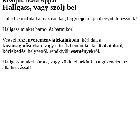
Kezdjük tiszta Appal!
Hallgass, vagy szólj be!
Töltsd le mobilalkalmazásunkat, hogy éjjel-nappal együtt lehessünk!
Hallgass minket bárhol és bármikor!
Vegyél részt
nyereményjátékainkban
, kérj dalt a
kívánságműsor
ban, vagy értesíts bennünket talált
állatok
ról,
közlekedés
i helyzetről, rendkívüli
események
ről.
Hallgass minket bárhol, vagy küldd el nekünk hangüzeneted az
alkalmazással!