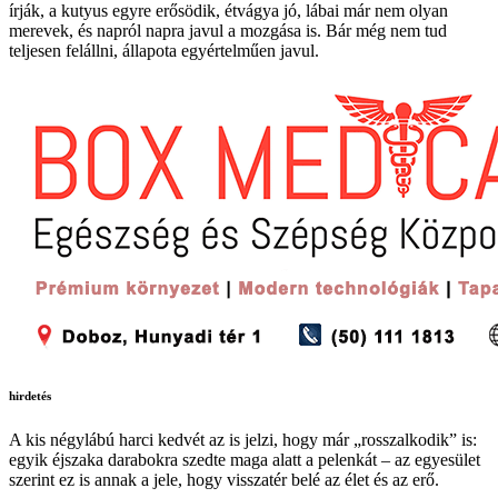
írják, a kutyus egyre erősödik, étvágya jó, lábai már nem olyan
merevek, és napról napra javul a mozgása is. Bár még nem tud
teljesen felállni, állapota egyértelműen javul.
hirdetés
A kis négylábú harci kedvét az is jelzi, hogy már „rosszalkodik” is:
egyik éjszaka darabokra szedte maga alatt a pelenkát – az egyesület
szerint ez is annak a jele, hogy visszatér belé az élet és az erő.