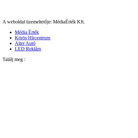
A weboldal üzemeltetője: MédiaÉrték Kft.
Média Érték
Körös Hírcentrum
Alter Autó
LED Reklám
Találj meg :