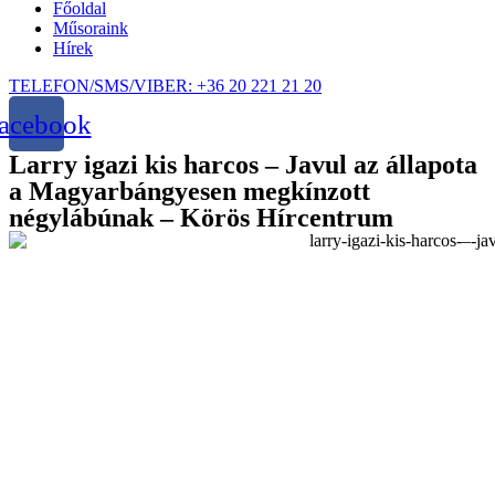
Főoldal
Műsoraink
Hírek
TELEFON/SMS/VIBER: +36 20 221 21 20
acebook
Larry igazi kis harcos – Javul az állapota
a Magyarbángyesen megkínzott
négylábúnak – Körös Hírcentrum