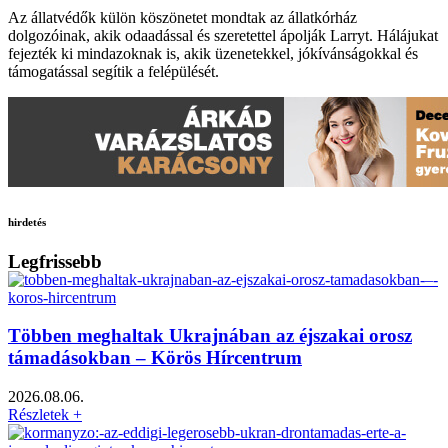
Az állatvédők külön köszönetet mondtak az állatkórház
dolgozóinak, akik odaadással és szeretettel ápolják Larryt. Hálájukat
fejezték ki mindazoknak is, akik üzenetekkel, jókívánságokkal és
támogatással segítik a felépülését.
hirdetés
Legfrissebb
Többen meghaltak Ukrajnában az éjszakai orosz
támadásokban – Körös Hírcentrum
2026.08.06.
Részletek +