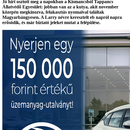
Jó hírt osztott meg a napokban a Kismancsból Tappancs
Állatvédő Egyesület: jobban van az a kutya, akit november
közepén megkínozva, felakasztás nyomaival találtak
Magyarbángyesen. A Larry névre keresztelt eb napról napra
erősödik, és már biztató jeleket mutat a felépülése.