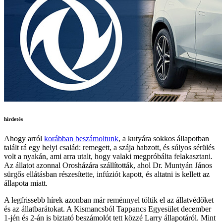
hirdetés
Ahogy arról
korábban beszámoltunk
, a kutyára sokkos állapotban
talált rá egy helyi család: remegett, a szája habzott, és súlyos sérülés
volt a nyakán, ami arra utalt, hogy valaki megpróbálta felakasztani.
Az állatot azonnal Orosházára szállították, ahol Dr. Muntyán János
sürgős ellátásban részesítette, infúziót kapott, és altatni is kellett az
állapota miatt.
A legfrissebb hírek azonban már reménnyel töltik el az állatvédőket
és az állatbarátokat. A Kismancsból Tappancs Egyesület december
1-jén és 2-án is biztató beszámolót tett közzé Larry állapotáról. Mint