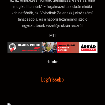
az az érintkezési vonalak definiálása, és ez az, amit
meg kell tennünk” – fogalmazott az ukrán elnöki
kabinetfőnök, aki Volodimir Zelenszkij elsőszámú
tanácsadója, és a háború lezárásáról szóló
egyeztetések vezetője ukrán részről.
MTI
Hirdetés
Legfrissebb