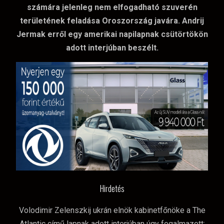
számára jelenleg nem elfogadható szuverén
területének feladása Oroszország javára. Andrij
Jermak erről egy amerikai napilapnak csütörtökön
adott interjúban beszélt.
Hirdetés
Volodimir Zelenszkij ukrán elnök kabinetfőnöke a The
Atlantic című lapnak adott interjúban úgy fogalmazott: