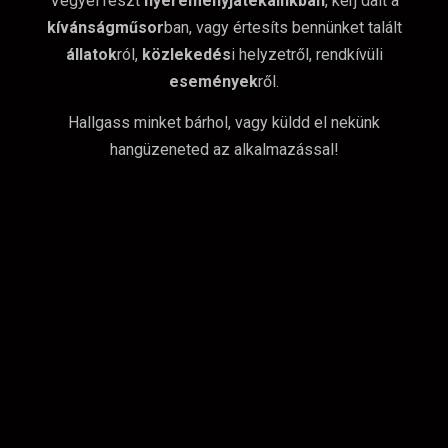
Vegyél részt
nyereményjátékainkban
, kérj dalt a
kívánságműsor
ban, vagy értesíts bennünket talált
állatok
ról,
közlekedés
i helyzetről, rendkívüli
események
ről.
Hallgass minket bárhol, vagy küldd el nekünk
hangüzeneted az alkalmazással!