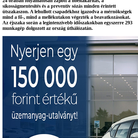
24 órában folyamatosan zajlott a hóeltakarítás, a
síkosságmentesítés és a preventív sózás minden érintett
útszakaszon. A lehullott csapadékhoz igazodva a mérnökségek
mind a fő-, mind a mellékutakon végezték a beavatkozásokat.
Az éjszaka során a legintenzívebb időszakokban egyszerre 293
munkagép dolgozott az ország úthálózatán.