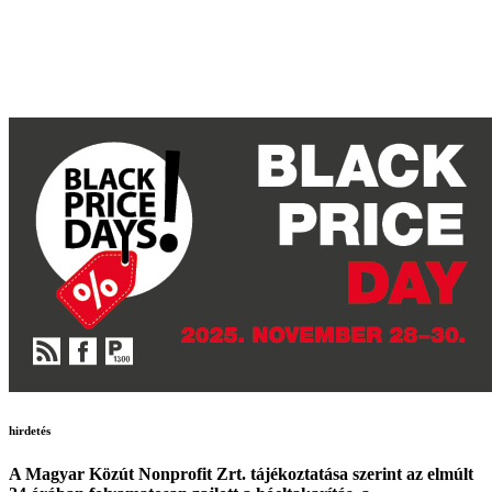
hirdetés
A Magyar Közút Nonprofit Zrt. tájékoztatása szerint az elmúlt