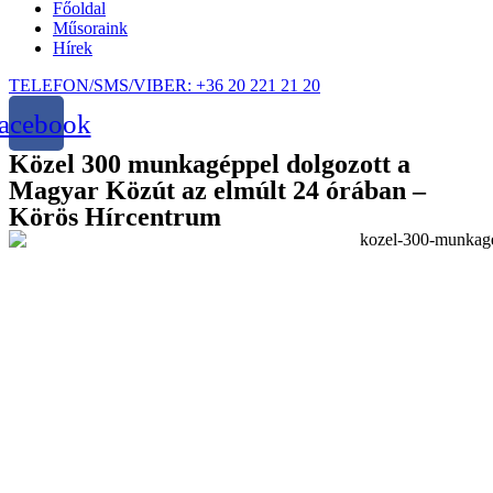
Főoldal
Műsoraink
Hírek
TELEFON/SMS/VIBER: +36 20 221 21 20
acebook
Közel 300 munkagéppel dolgozott a
Magyar Közút az elmúlt 24 órában –
Körös Hírcentrum