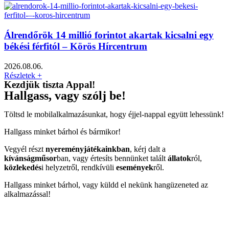
Álrendőrök 14 millió forintot akartak kicsalni egy
békési férfitól – Körös Hírcentrum
2026.08.06.
Részletek +
Kezdjük tiszta Appal!
Hallgass, vagy szólj be!
Töltsd le mobilalkalmazásunkat, hogy éjjel-nappal együtt lehessünk!
Hallgass minket bárhol és bármikor!
Vegyél részt
nyereményjátékainkban
, kérj dalt a
kívánságműsor
ban, vagy értesíts bennünket talált
állatok
ról,
közlekedés
i helyzetről, rendkívüli
események
ről.
Hallgass minket bárhol, vagy küldd el nekünk hangüzeneted az
alkalmazással!