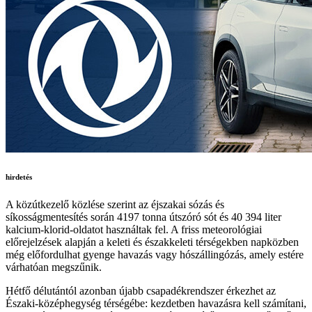
hirdetés
A közútkezelő közlése szerint az éjszakai sózás és
síkosságmentesítés során 4197 tonna útszóró sót és 40 394 liter
kalcium-klorid-oldatot használtak fel. A friss meteorológiai
előrejelzések alapján a keleti és északkeleti térségekben napközben
még előfordulhat gyenge havazás vagy hószállingózás, amely estére
várhatóan megszűnik.
Hétfő délutántól azonban újabb csapadékrendszer érkezhet az
Északi-középhegység térségébe: kezdetben havazásra kell számítani,