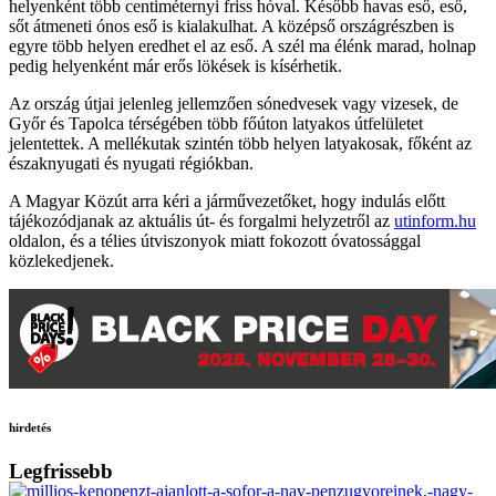
helyenként több centiméternyi friss hóval. Később havas eső, eső,
sőt átmeneti ónos eső is kialakulhat. A középső országrészben is
egyre több helyen eredhet el az eső. A szél ma élénk marad, holnap
pedig helyenként már erős lökések is kísérhetik.
Az ország útjai jelenleg jellemzően sónedvesek vagy vizesek, de
Győr és Tapolca térségében több főúton latyakos útfelületet
jelentettek. A mellékutak szintén több helyen latyakosak, főként az
északnyugati és nyugati régiókban.
A Magyar Közút arra kéri a járművezetőket, hogy indulás előtt
tájékozódjanak az aktuális út- és forgalmi helyzetről az
utinform.hu
oldalon, és a télies útviszonyok miatt fokozott óvatossággal
közlekedjenek.
hirdetés
Legfrissebb