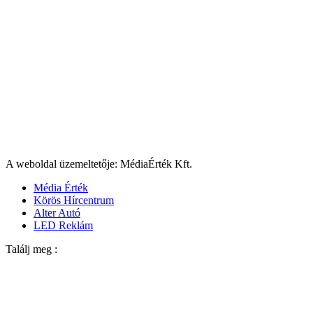
A weboldal üzemeltetője: MédiaÉrték Kft.
Média Érték
Körös Hírcentrum
Alter Autó
LED Reklám
Találj meg :