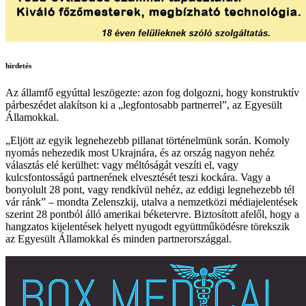
hirdetés
Az államfő egyúttal leszögezte: azon fog dolgozni, hogy konstruktív
párbeszédet alakítson ki a „legfontosabb partnerrel”, az Egyesült
Államokkal.
„Eljött az egyik legnehezebb pillanat történelmünk során. Komoly
nyomás nehezedik most Ukrajnára, és az ország nagyon nehéz
választás elé kerülhet: vagy méltóságát veszíti el, vagy
kulcsfontosságú partnerének elvesztését teszi kockára. Vagy a
bonyolult 28 pont, vagy rendkívül nehéz, az eddigi legnehezebb tél
vár ránk” – mondta Zelenszkij, utalva a nemzetközi médiajelentések
szerint 28 pontból álló amerikai béketervre. Biztosított afelől, hogy a
hangzatos kijelentések helyett nyugodt együttműködésre törekszik
az Egyesült Államokkal és minden partnerországgal.