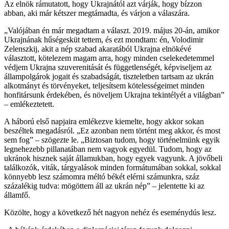
Az elnök rámutatott, hogy Ukrajnától azt várják, hogy bízzon
abban, aki már kétszer megtámadta, és várjon a válaszára.
„Valójában én már megadtam a választ. 2019. május 20-án, amikor
Ukrajnának hűségesküt tettem, és ezt mondtam: én, Volodimir
Zelenszkij, akit a nép szabad akaratából Ukrajna elnökévé
választott, kötelezem magam arra, hogy minden cselekedetemmel
védjem Ukrajna szuverenitását és függetlenségét, képviseljem az
állampolgárok jogait és szabadságát, tiszteletben tartsam az ukrán
alkotmányt és törvényeket, teljesítsem kötelességeimet minden
honfitársunk érdekében, és növeljem Ukrajna tekintélyét a világban”
– emlékeztetett.
A háború első napjaira emlékezve kiemelte, hogy akkor sokan
beszéltek megadásról. „Ez azonban nem történt meg akkor, és most
sem fog” – szögezte le. „Biztosan tudom, hogy történelmünk egyik
legnehezebb pillanatában nem vagyok egyedül. Tudom, hogy az
ukránok hisznek saját államukban, hogy egyek vagyunk. A jövőbeli
találkozók, viták, tárgyalások minden formátumában sokkal, sokkal
könnyebb lesz számomra méltó békét elérni számunkra, száz
százalékig tudva: mögöttem áll az ukrán nép” – jelentette ki az
államfő.
Közölte, hogy a következő hét nagyon nehéz és eseménydús lesz.