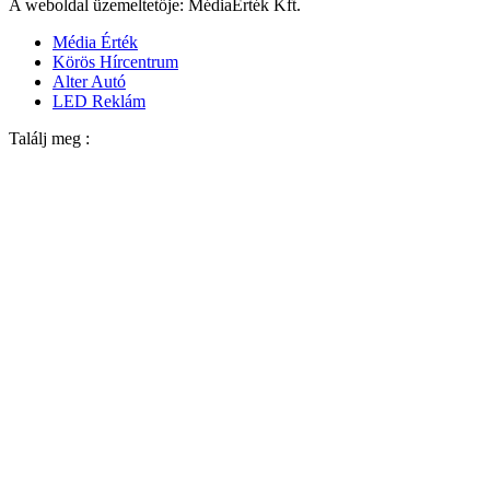
A weboldal üzemeltetője: MédiaÉrték Kft.
Média Érték
Körös Hírcentrum
Alter Autó
LED Reklám
Találj meg :