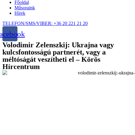
Főoldal
Műsoraink
Hírek
TELEFON/SMS/VIBER: +36 20 221 21 20
acebook
Volodimir Zelenszkij: Ukrajna vagy
kulcsfontosságú partnerét, vagy a
méltóságát veszítheti el – Körös
Hírcentrum