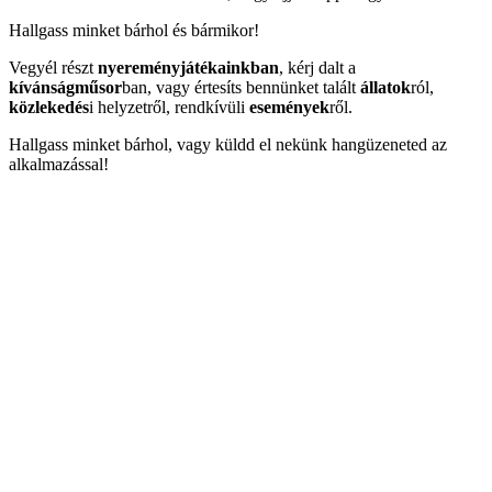
Hallgass minket bárhol és bármikor!
Vegyél részt
nyereményjátékainkban
, kérj dalt a
kívánságműsor
ban, vagy értesíts bennünket talált
állatok
ról,
közlekedés
i helyzetről, rendkívüli
események
ről.
Hallgass minket bárhol, vagy küldd el nekünk hangüzeneted az
alkalmazással!