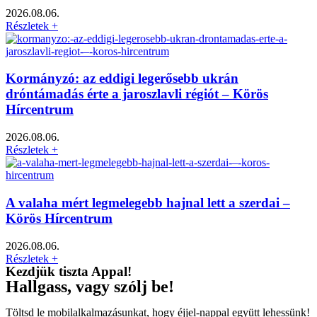
2026.08.06.
Részletek +
Kormányzó: az eddigi legerősebb ukrán
dróntámadás érte a jaroszlavli régiót – Körös
Hírcentrum
2026.08.06.
Részletek +
A valaha mért legmelegebb hajnal lett a szerdai –
Körös Hírcentrum
2026.08.06.
Részletek +
Kezdjük tiszta Appal!
Hallgass, vagy szólj be!
Töltsd le mobilalkalmazásunkat, hogy éjjel-nappal együtt lehessünk!