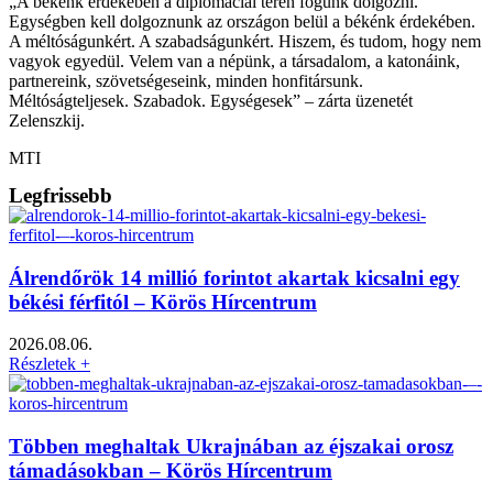
„A békénk érdekében a diplomáciai téren fogunk dolgozni.
Egységben kell dolgoznunk az országon belül a békénk érdekében.
A méltóságunkért. A szabadságunkért. Hiszem, és tudom, hogy nem
vagyok egyedül. Velem van a népünk, a társadalom, a katonáink,
partnereink, szövetségeseink, minden honfitársunk.
Méltóságteljesek. Szabadok. Egységesek” – zárta üzenetét
Zelenszkij.
MTI
Legfrissebb
Álrendőrök 14 millió forintot akartak kicsalni egy
békési férfitól – Körös Hírcentrum
2026.08.06.
Részletek +
Többen meghaltak Ukrajnában az éjszakai orosz
támadásokban – Körös Hírcentrum