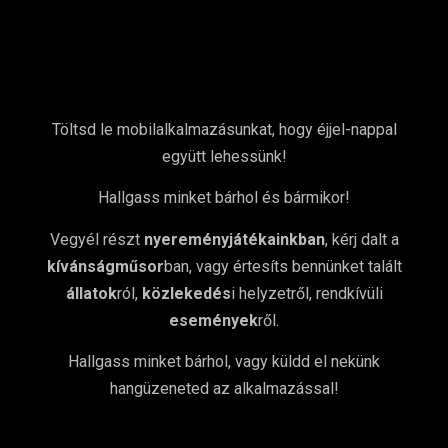
Töltsd le mobilalkalmazásunkat, hogy éjjel-nappal
együtt lehessünk!
Hallgass minket bárhol és bármikor!
Vegyél részt
nyereményjátékainkban
, kérj dalt a
kívánságműsor
ban, vagy értesíts bennünket talált
állatok
ról,
közlekedés
i helyzetről, rendkívüli
események
ről.
Hallgass minket bárhol, vagy küldd el nekünk
hangüzeneted az alkalmazással!