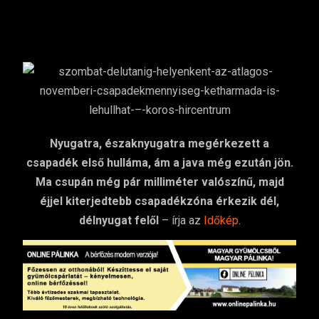
Nyugatra, északnyugatra megérkezett a
csapadék első hulláma, ám a java még ezután jön.
Ma csupán még pár milliméter valószínű, majd
éjjel kiterjedtebb csapadékzóna érkezik dél,
délnyugat felől
– írja az
Időkép
.