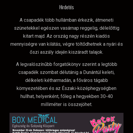
Hirdetés
A csapadék több hullámban érkezik, átmeneti
szünetekkel egészen vasárnap reggelig, délelőttig
kitart majd. Az ország nagy részén kiadós
mennyiségre van kilátás, végre töltődhetnek a nyári és
őszi aszály idején kiszáradt talajok.
A legvalószínűbb forgatókönyv szerint a legtöbb
csapadék szombat délutánig a Dunántúl keleti,
délkeleti kétharmadán, a főváros tágabb
környezetében és az Északi-középhegységben
hullhat, helyenként, főleg a hegyekben 30-40
milliméter is összejöhet.